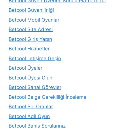
Betcool Güven Üzerine Kurulu Platformdur
Betcool Güvenilirliği
Betcool Mobil Oyunlar
Betcool Site Adresi
Betcool Giriş Yapın
Betcool Hizmetler
Betcool İletişime Geçin
Betcool Üyeler
Betcool Üyesi Olun
Betcool Sanal Görevler
Betcool Belge Gerekliliği İnceleme
Betcool Bol Oranlar
Betcool Adil Oyun
Betcool Bahis Sorularınız