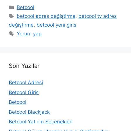
Kategoriler
Betcool
Etiketler
betcool adres değiştirme
,
betcool tv adres
değiştirme
,
betcool yeni giris
Yorum yap
Son Yazılar
Betcool Adresi
Betcool Giriş
Betcool
Betcool Blackjack
Betcool Yatırım Seçenekleri