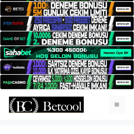
İçeriğe
atla
Menü