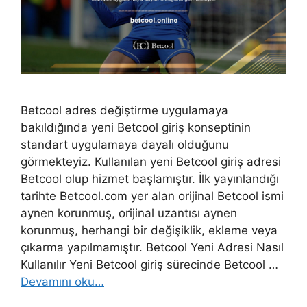
Betcool adres değiştirme uygulamaya
bakıldığında yeni Betcool giriş konseptinin
standart uygulamaya dayalı olduğunu
görmekteyiz. Kullanılan yeni Betcool giriş adresi
Betcool olup hizmet başlamıştır. İlk yayınlandığı
tarihte Betcool.com yer alan orijinal Betcool ismi
aynen korunmuş, orijinal uzantısı aynen
korunmuş, herhangi bir değişiklik, ekleme veya
çıkarma yapılmamıştır. Betcool Yeni Adresi Nasıl
Kullanılır Yeni Betcool giriş sürecinde Betcool …
Devamını oku…