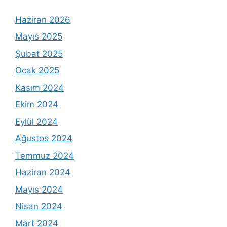
Haziran 2026
Mayıs 2025
Şubat 2025
Ocak 2025
Kasım 2024
Ekim 2024
Eylül 2024
Ağustos 2024
Temmuz 2024
Haziran 2024
Mayıs 2024
Nisan 2024
Mart 2024