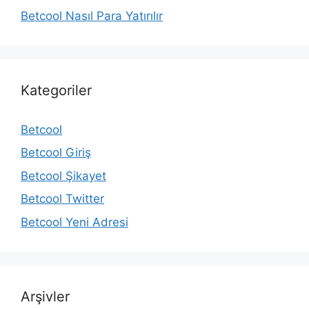
Betcool Nasıl Para Yatırılır
Kategoriler
Betcool
Betcool Giriş
Betcool Şikayet
Betcool Twitter
Betcool Yeni Adresi
Arşivler