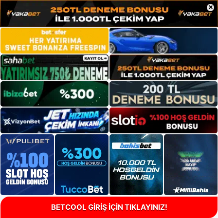
×
BETCOOL GİRİŞ İÇİN TIKLAYINIZ!