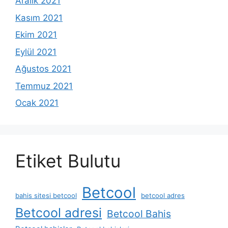
Aralık 2021
Kasım 2021
Ekim 2021
Eylül 2021
Ağustos 2021
Temmuz 2021
Ocak 2021
Etiket Bulutu
Betcool
bahis sitesi betcool
betcool adres
Betcool adresi
Betcool Bahis