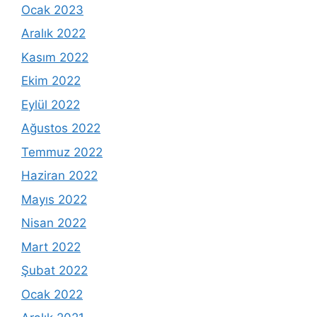
Ocak 2023
Aralık 2022
Kasım 2022
Ekim 2022
Eylül 2022
Ağustos 2022
Temmuz 2022
Haziran 2022
Mayıs 2022
Nisan 2022
Mart 2022
Şubat 2022
Ocak 2022