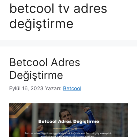
betcool tv adres
değiştirme
Betcool Adres
Değiştirme
Eylül 16, 2023
Yazarı:
Betcool