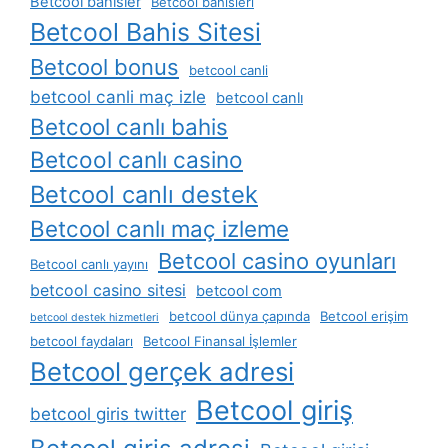
Betcool bahisler
Betcool bahisleri
Betcool Bahis Sitesi
Betcool bonus
betcool canli
betcool canli maç izle
betcool canlı
Betcool canlı bahis
Betcool canlı casino
Betcool canlı destek
Betcool canlı maç izleme
Betcool casino oyunları
Betcool canlı yayını
betcool casino sitesi
betcool com
betcool dünya çapında
Betcool erişim
betcool destek hizmetleri
betcool faydaları
Betcool Finansal İşlemler
Betcool gerçek adresi
Betcool giriş
betcool giris twitter