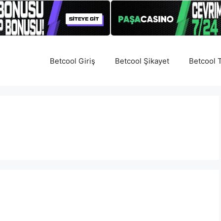
Betcool Giriş
Betcool Şikayet
Betcool T