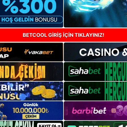
BETCOOL GİRİŞ İÇİN TIKLAYINIZ!