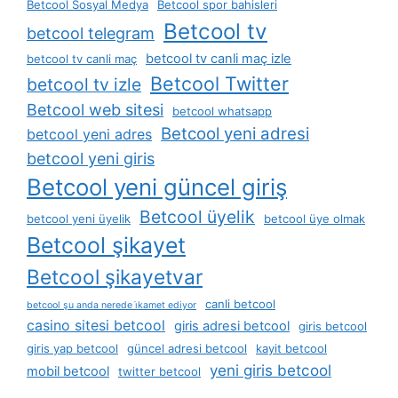
Betcool Sosyal Medya
Betcool spor bahisleri
Betcool tv
betcool telegram
betcool tv canli maç izle
betcool tv canli maç
Betcool Twitter
betcool tv izle
Betcool web sitesi
betcool whatsapp
Betcool yeni adresi
betcool yeni adres
betcool yeni giris
Betcool yeni güncel giriş
Betcool üyelik
betcool yeni üyelik
betcool üye olmak
Betcool şikayet
Betcool şikayetvar
canli betcool
betcool şu anda nerede i̇kamet ediyor
casino sitesi betcool
giris adresi betcool
giris betcool
giris yap betcool
güncel adresi betcool
kayit betcool
yeni giris betcool
mobil betcool
twitter betcool