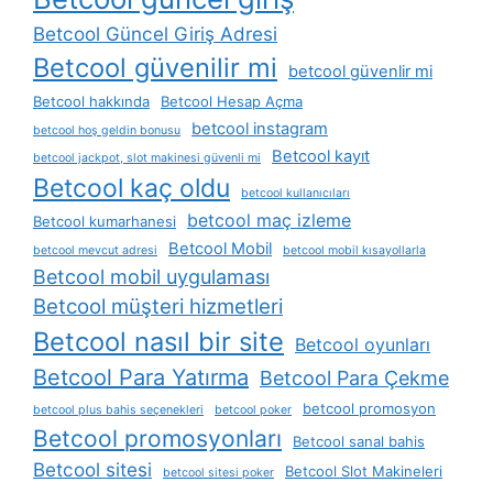
Betcool Güncel Giriş Adresi
Betcool güvenilir mi
betcool güvenlir mi
Betcool hakkında
Betcool Hesap Açma
betcool instagram
betcool hoş geldin bonusu
Betcool kayıt
betcool jackpot, slot makinesi güvenli mi
Betcool kaç oldu
betcool kullanıcıları
betcool maç izleme
Betcool kumarhanesi
Betcool Mobil
betcool mevcut adresi
betcool mobil kısayollarla
Betcool mobil uygulaması
Betcool müşteri hizmetleri
Betcool nasıl bir site
Betcool oyunları
Betcool Para Yatırma
Betcool Para Çekme
betcool promosyon
betcool plus bahis seçenekleri
betcool poker
Betcool promosyonları
Betcool sanal bahis
Betcool sitesi
Betcool Slot Makineleri
betcool sitesi poker