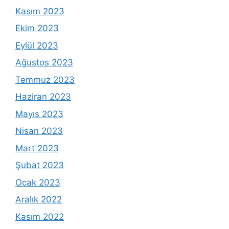
Kasım 2023
Ekim 2023
Eylül 2023
Ağustos 2023
Temmuz 2023
Haziran 2023
Mayıs 2023
Nisan 2023
Mart 2023
Şubat 2023
Ocak 2023
Aralık 2022
Kasım 2022