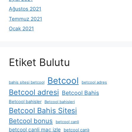
Ağustos 2021
Temmuz 2021
Ocak 2021
Etiket Bulutu
Betcool
bahis sitesi betcool
betcool adres
Betcool adresi
Betcool Bahis
Betcool bahisler
Betcool bahisleri
Betcool Bahis Sitesi
Betcool bonus
betcool canli
betcool canli maç izle
betcool canlı