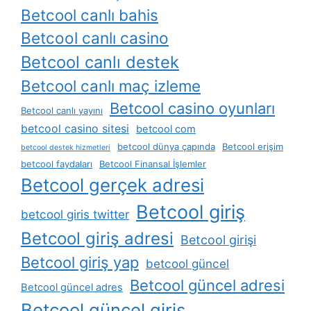
Betcool canlı bahis
Betcool canlı casino
Betcool canlı destek
Betcool canlı maç izleme
Betcool casino oyunları
Betcool canlı yayını
betcool casino sitesi
betcool com
betcool dünya çapında
Betcool erişim
betcool destek hizmetleri
betcool faydaları
Betcool Finansal İşlemler
Betcool gerçek adresi
Betcool giriş
betcool giris twitter
Betcool giriş adresi
Betcool girişi
Betcool giriş yap
betcool güncel
Betcool güncel adresi
Betcool güncel adres
Betcool güncel giriş