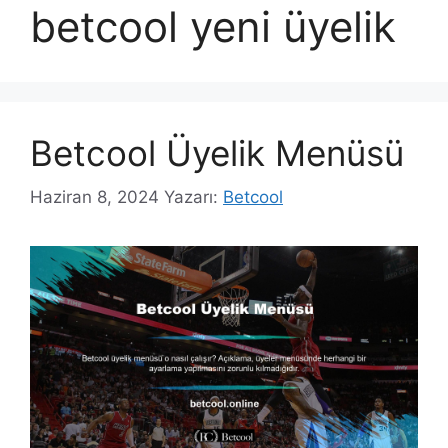
betcool yeni üyelik
Betcool Üyelik Menüsü
Haziran 8, 2024
Yazarı:
Betcool