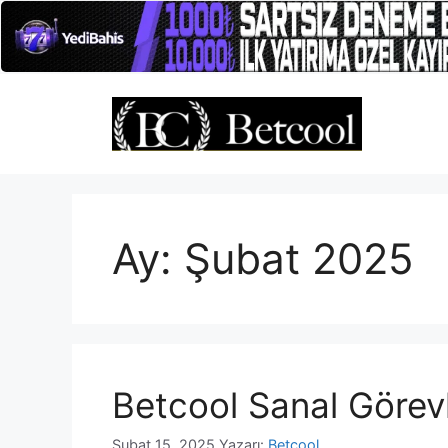
İçeriğe
atla
Ay:
Şubat 2025
Betcool Sanal Görev
Şubat 15, 2025
Yazarı:
Betcool