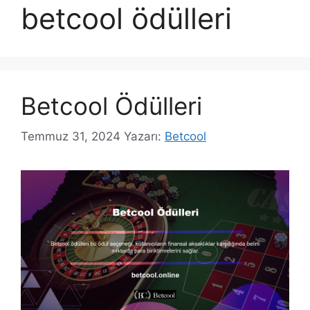
betcool ödülleri
Betcool Ödülleri
Temmuz 31, 2024
Yazarı:
Betcool