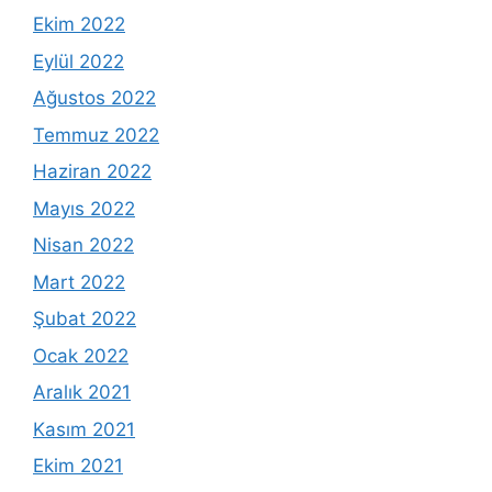
Ekim 2022
Eylül 2022
Ağustos 2022
Temmuz 2022
Haziran 2022
Mayıs 2022
Nisan 2022
Mart 2022
Şubat 2022
Ocak 2022
Aralık 2021
Kasım 2021
Ekim 2021