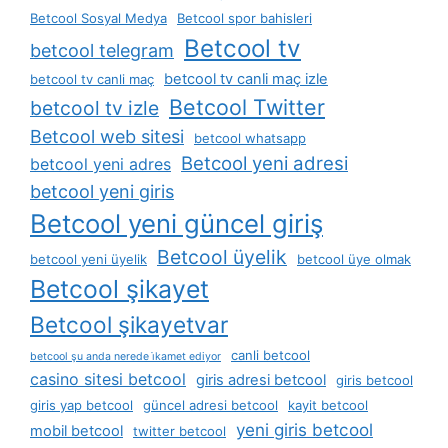
Betcool Sosyal Medya
Betcool spor bahisleri
Betcool tv
betcool telegram
betcool tv canli maç izle
betcool tv canli maç
Betcool Twitter
betcool tv izle
Betcool web sitesi
betcool whatsapp
Betcool yeni adresi
betcool yeni adres
betcool yeni giris
Betcool yeni güncel giriş
Betcool üyelik
betcool yeni üyelik
betcool üye olmak
Betcool şikayet
Betcool şikayetvar
canli betcool
betcool şu anda nerede i̇kamet ediyor
casino sitesi betcool
giris adresi betcool
giris betcool
giris yap betcool
güncel adresi betcool
kayit betcool
yeni giris betcool
mobil betcool
twitter betcool