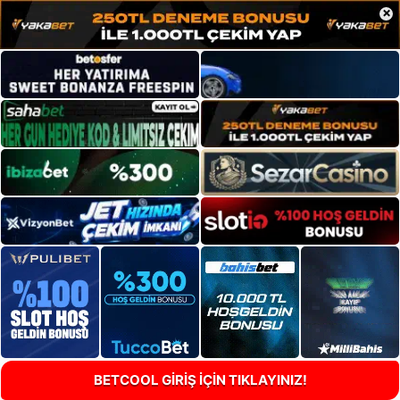
×
BETCOOL GİRİŞ İÇİN TIKLAYINIZ!