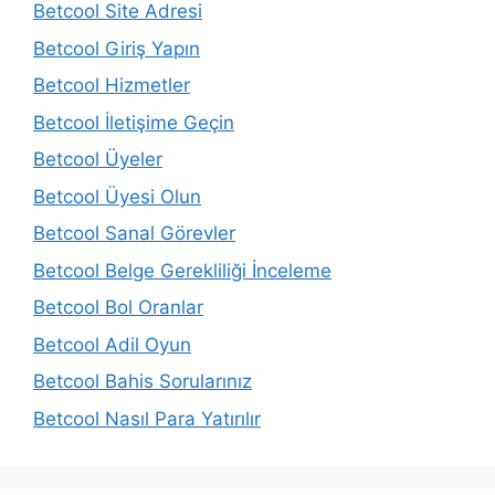
Betcool Site Adresi
Betcool Giriş Yapın
Betcool Hizmetler
Betcool İletişime Geçin
Betcool Üyeler
Betcool Üyesi Olun
Betcool Sanal Görevler
Betcool Belge Gerekliliği İnceleme
Betcool Bol Oranlar
Betcool Adil Oyun
Betcool Bahis Sorularınız
Betcool Nasıl Para Yatırılır