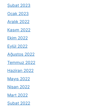
Şubat 2023
Ocak 2023
Aralık 2022
Kasım 2022
Ekim 2022
Eylül 2022
Ağustos 2022
Temmuz 2022
Haziran 2022
Mayıs 2022
Nisan 2022
Mart 2022
Şubat 2022