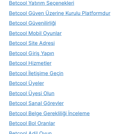
Betcool Yatırım Seçenekleri
Betcool Güven Üzerine Kurulu Platformdur
Betcool Güvenilirliği
Betcool Mobil Oyunlar
Betcool Site Adresi
Betcool Giriş Yapın
Betcool Hizmetler
Betcool İletişime Geçin
Betcool Üyeler
Betcool Üyesi Olun
Betcool Sanal Görevler
Betcool Belge Gerekliliği İnceleme
Betcool Bol Oranlar
Betcool Adil Oyun