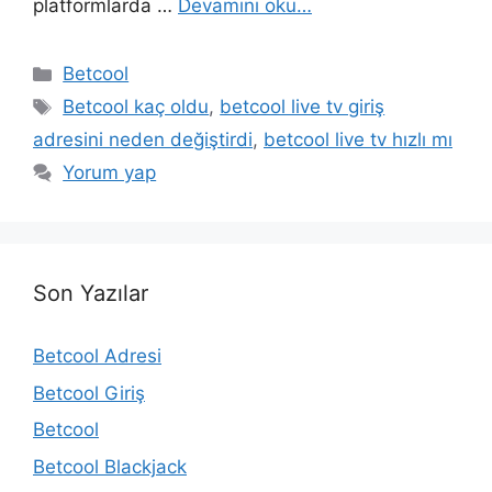
platformlarda …
Devamını oku…
Kategoriler
Betcool
Etiketler
Betcool kaç oldu
,
betcool live tv giriş
adresini neden değiştirdi
,
betcool live tv hızlı mı
Yorum yap
Son Yazılar
Betcool Adresi
Betcool Giriş
Betcool
Betcool Blackjack