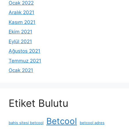
Ocak 2022
Aralık 2021
Kasım 2021
Ekim 2021
Eylül 2021
Ağustos 2021
Temmuz 2021
Ocak 2021
Etiket Bulutu
Betcool
bahis sitesi betcool
betcool adres