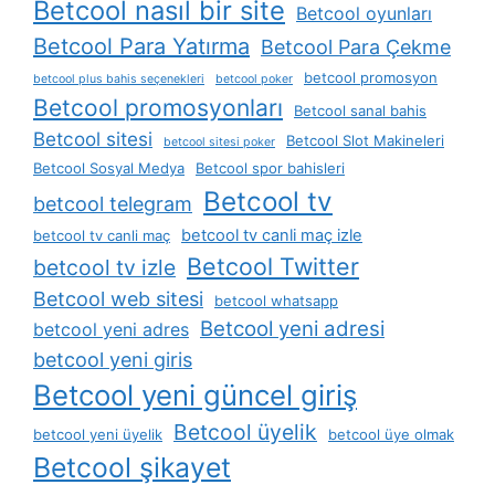
Betcool nasıl bir site
Betcool oyunları
Betcool Para Yatırma
Betcool Para Çekme
betcool promosyon
betcool plus bahis seçenekleri
betcool poker
Betcool promosyonları
Betcool sanal bahis
Betcool sitesi
Betcool Slot Makineleri
betcool sitesi poker
Betcool Sosyal Medya
Betcool spor bahisleri
Betcool tv
betcool telegram
betcool tv canli maç izle
betcool tv canli maç
Betcool Twitter
betcool tv izle
Betcool web sitesi
betcool whatsapp
Betcool yeni adresi
betcool yeni adres
betcool yeni giris
Betcool yeni güncel giriş
Betcool üyelik
betcool yeni üyelik
betcool üye olmak
Betcool şikayet