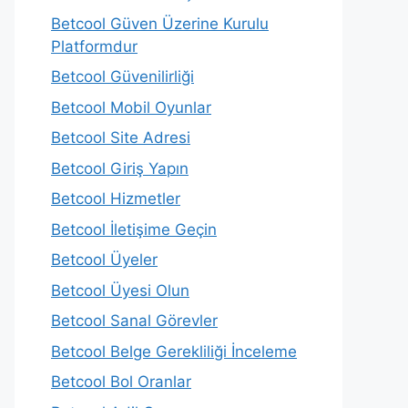
Betcool Güven Üzerine Kurulu
Platformdur
Betcool Güvenilirliği
Betcool Mobil Oyunlar
Betcool Site Adresi
Betcool Giriş Yapın
Betcool Hizmetler
Betcool İletişime Geçin
Betcool Üyeler
Betcool Üyesi Olun
Betcool Sanal Görevler
Betcool Belge Gerekliliği İnceleme
Betcool Bol Oranlar