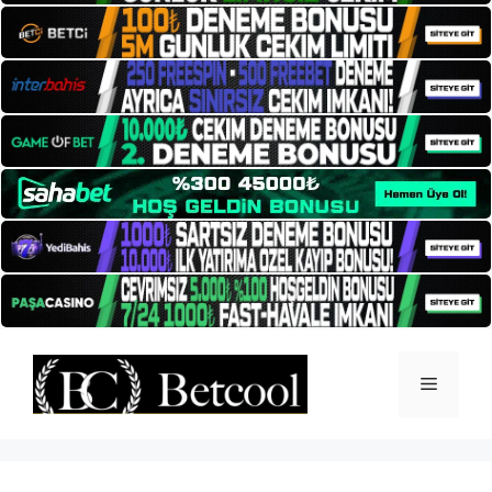
İçeriğe
atla
Menü