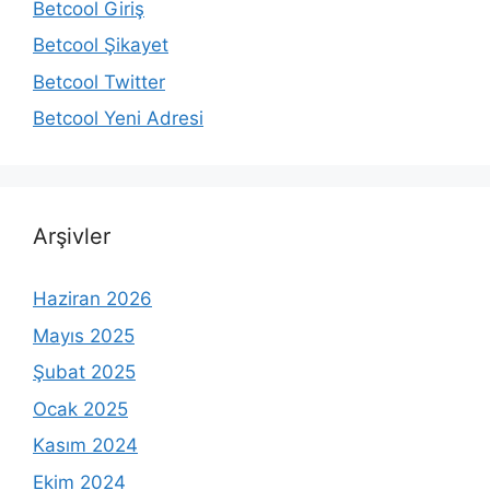
Betcool Giriş
Betcool Şikayet
Betcool Twitter
Betcool Yeni Adresi
Arşivler
Haziran 2026
Mayıs 2025
Şubat 2025
Ocak 2025
Kasım 2024
Ekim 2024