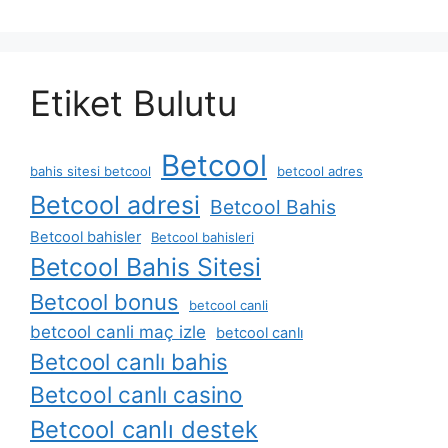
Etiket Bulutu
Betcool
bahis sitesi betcool
betcool adres
Betcool adresi
Betcool Bahis
Betcool bahisler
Betcool bahisleri
Betcool Bahis Sitesi
Betcool bonus
betcool canli
betcool canli maç izle
betcool canlı
Betcool canlı bahis
Betcool canlı casino
Betcool canlı destek