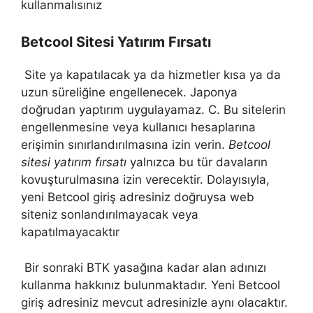
kullanmalısınız
Betcool Sitesi Yatırım Fırsatı
Site ya kapatılacak ya da hizmetler kısa ya da
uzun süreliğine engellenecek. Japonya
doğrudan yaptırım uygulayamaz. C. Bu sitelerin
engellenmesine veya kullanıcı hesaplarına
erişimin sınırlandırılmasına izin verin.
Betcool
sitesi yatırım fırsatı
yalnızca bu tür davaların
kovuşturulmasına izin verecektir. Dolayısıyla,
yeni Betcool giriş adresiniz doğruysa web
siteniz sonlandırılmayacak veya
kapatılmayacaktır
Bir sonraki BTK yasağına kadar alan adınızı
kullanma hakkınız bulunmaktadır. Yeni Betcool
giriş adresiniz mevcut adresinizle aynı olacaktır.