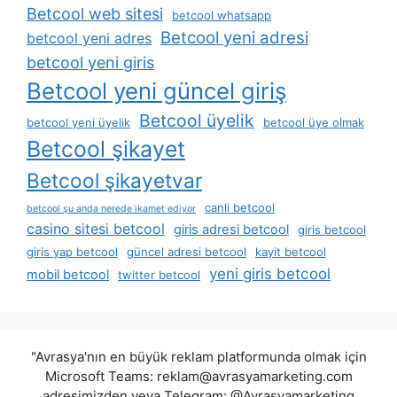
Betcool web sitesi
betcool whatsapp
Betcool yeni adresi
betcool yeni adres
betcool yeni giris
Betcool yeni güncel giriş
Betcool üyelik
betcool yeni üyelik
betcool üye olmak
Betcool şikayet
Betcool şikayetvar
canli betcool
betcool şu anda nerede i̇kamet ediyor
casino sitesi betcool
giris adresi betcool
giris betcool
giris yap betcool
güncel adresi betcool
kayit betcool
yeni giris betcool
mobil betcool
twitter betcool
"Avrasya'nın en büyük reklam platformunda olmak için
Microsoft Teams:
reklam@avrasyamarketing.com
adresimizden veya Telegram: @Avrasyamarketing