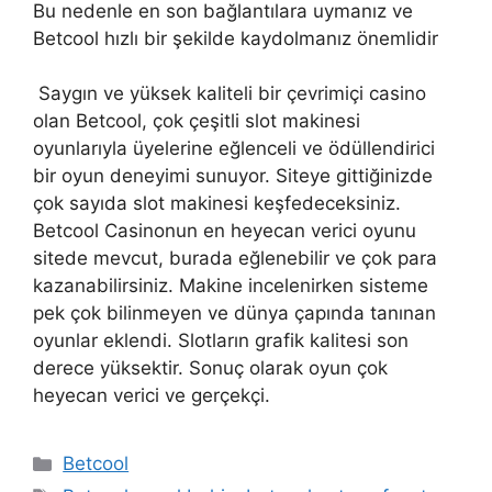
Bu nedenle en son bağlantılara uymanız ve
Betcool hızlı bir şekilde kaydolmanız önemlidir
Saygın ve yüksek kaliteli bir çevrimiçi casino
olan Betcool, çok çeşitli slot makinesi
oyunlarıyla üyelerine eğlenceli ve ödüllendirici
bir oyun deneyimi sunuyor. Siteye gittiğinizde
çok sayıda slot makinesi keşfedeceksiniz.
Betcool Casinonun en heyecan verici oyunu
sitede mevcut, burada eğlenebilir ve çok para
kazanabilirsiniz. Makine incelenirken sisteme
pek çok bilinmeyen ve dünya çapında tanınan
oyunlar eklendi. Slotların grafik kalitesi son
derece yüksektir. Sonuç olarak oyun çok
heyecan verici ve gerçekçi.
Kategoriler
Betcool