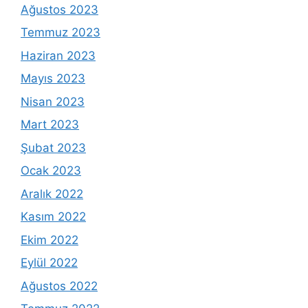
Ağustos 2023
Temmuz 2023
Haziran 2023
Mayıs 2023
Nisan 2023
Mart 2023
Şubat 2023
Ocak 2023
Aralık 2022
Kasım 2022
Ekim 2022
Eylül 2022
Ağustos 2022