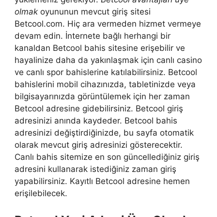
olmak
oyununun mevcut giriş sitesi
Betcool.com. Hiç ara vermeden hizmet vermeye
devam edin. İnternete bağlı herhangi bir
kanaldan Betcool bahis sitesine erişebilir ve
hayalinize daha da yakınlaşmak için canlı casino
ve canlı spor bahislerine katılabilirsiniz. Betcool
bahislerini mobil cihazınızda, tabletinizde veya
bilgisayarınızda görüntülemek için her zaman
Betcool adresine gidebilirsiniz. Betcool giriş
adresinizi anında kaydeder. Betcool bahis
adresinizi değiştirdiğinizde, bu sayfa otomatik
olarak mevcut giriş adresinizi gösterecektir.
Canlı bahis sitemize en son güncellediğiniz giriş
adresini kullanarak istediğiniz zaman giriş
yapabilirsiniz. Kayıtlı Betcool adresine hemen
erişilebilecek.