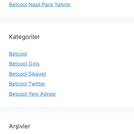
Betcool Nasıl Para Yatırılır
Kategoriler
Betcool
Betcool Giriş
Betcool Şikayet
Betcool Twitter
Betcool Yeni Adresi
Arşivler