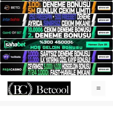
İçeriğe
atla
Menü