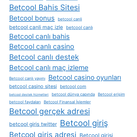
Betcool Bahis Sitesi
Betcool bonus
betcool canli
betcool canli maç izle
betcool canlı
Betcool canlı bahis
Betcool canlı casino
Betcool canlı destek
Betcool canlı maç izleme
Betcool casino oyunları
Betcool canlı yayını
betcool casino sitesi
betcool com
betcool dünya çapında
Betcool erişim
betcool destek hizmetleri
betcool faydaları
Betcool Finansal İşlemler
Betcool gerçek adresi
Betcool giriş
betcool giris twitter
Betcool giriş adresi
Betcool girişi