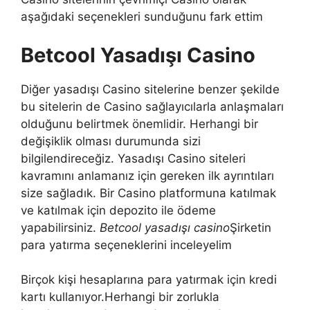
aşağıdaki seçenekleri sunduğunu fark ettim
Betcool Yasadışı Casino
Diğer yasadışı Casino sitelerine benzer şekilde
bu sitelerin de Casino sağlayıcılarla anlaşmaları
olduğunu belirtmek önemlidir. Herhangi bir
değişiklik olması durumunda sizi
bilgilendireceğiz. Yasadışı Casino siteleri
kavramını anlamanız için gereken ilk ayrıntıları
size sağladık. Bir Casino platformuna katılmak
ve katılmak için depozito ile ödeme
yapabilirsiniz.
Betcool yasadışı casino
Şirketin
para yatırma seçeneklerini inceleyelim
Birçok kişi hesaplarına para yatırmak için kredi
kartı kullanıyor.Herhangi bir zorlukla