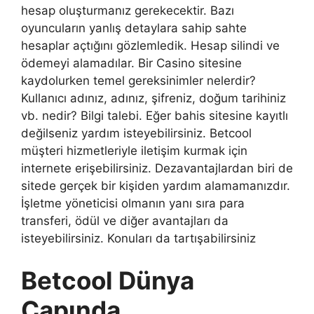
hesap oluşturmanız gerekecektir. Bazı
oyuncuların yanlış detaylara sahip sahte
hesaplar açtığını gözlemledik. Hesap silindi ve
ödemeyi alamadılar. Bir Casino sitesine
kaydolurken temel gereksinimler nelerdir?
Kullanıcı adınız, adınız, şifreniz, doğum tarihiniz
vb. nedir? Bilgi talebi. Eğer bahis sitesine kayıtlı
değilseniz yardım isteyebilirsiniz. Betcool
müşteri hizmetleriyle iletişim kurmak için
internete erişebilirsiniz. Dezavantajlardan biri de
sitede gerçek bir kişiden yardım alamamanızdır.
İşletme yöneticisi olmanın yanı sıra para
transferi, ödül ve diğer avantajları da
isteyebilirsiniz. Konuları da tartışabilirsiniz
Betcool Dünya
Çapında