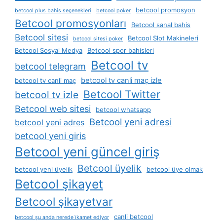
betcool promosyon
betcool plus bahis seçenekleri
betcool poker
Betcool promosyonları
Betcool sanal bahis
Betcool sitesi
Betcool Slot Makineleri
betcool sitesi poker
Betcool Sosyal Medya
Betcool spor bahisleri
Betcool tv
betcool telegram
betcool tv canli maç izle
betcool tv canli maç
Betcool Twitter
betcool tv izle
Betcool web sitesi
betcool whatsapp
Betcool yeni adresi
betcool yeni adres
betcool yeni giris
Betcool yeni güncel giriş
Betcool üyelik
betcool yeni üyelik
betcool üye olmak
Betcool şikayet
Betcool şikayetvar
canli betcool
betcool şu anda nerede i̇kamet ediyor