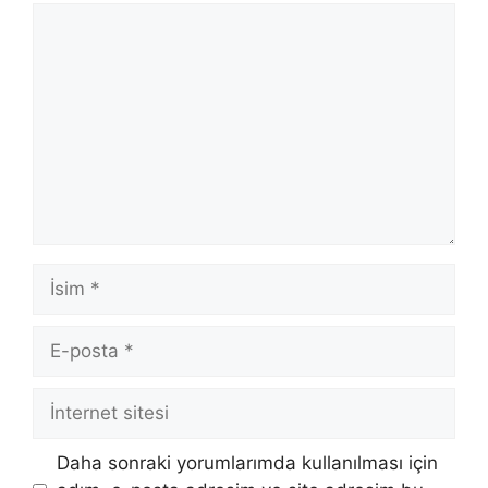
Yorum
İsim
E-
posta
İnternet
sitesi
Daha sonraki yorumlarımda kullanılması için