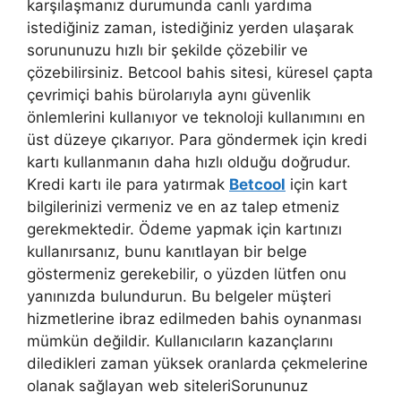
karşılaşmanız durumunda canlı yardıma
istediğiniz zaman, istediğiniz yerden ulaşarak
sorununuzu hızlı bir şekilde çözebilir ve
çözebilirsiniz. Betcool bahis sitesi, küresel çapta
çevrimiçi bahis bürolarıyla aynı güvenlik
önlemlerini kullanıyor ve teknoloji kullanımını en
üst düzeye çıkarıyor. Para göndermek için kredi
kartı kullanmanın daha hızlı olduğu doğrudur.
Kredi kartı ile para yatırmak
Betcool
için kart
bilgilerinizi vermeniz ve en az talep etmeniz
gerekmektedir. Ödeme yapmak için kartınızı
kullanırsanız, bunu kanıtlayan bir belge
göstermeniz gerekebilir, o yüzden lütfen onu
yanınızda bulundurun. Bu belgeler müşteri
hizmetlerine ibraz edilmeden bahis oynanması
mümkün değildir. Kullanıcıların kazançlarını
diledikleri zaman yüksek oranlarda çekmelerine
olanak sağlayan web siteleriSorununuz