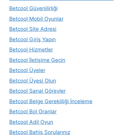
Betcool Güvenilirliği
Betcool Mobil Oyunlar
Betcool Site Adresi
Betcool Giriş Yapın
Betcool Hizmetler
Betcool İletişime Geçin
Betcool Üyeler
Betcool Üyesi Olun
Betcool Sanal Görevler
Betcool Belge Gerekliliği İnceleme
Betcool Bol Oranlar
Betcool Adil Oyun
Betcool Bahis Sorularınız