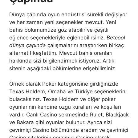
Dünya çapında oyun endüstrisi sürekli değişiyor
ve her zaman yeni seçenekler mevcut. Yeni
bahis bölümümüze göz atabilir ve çeşitli
eğlence seçenekleriyle eğlenebilirsiniz.
Betcool
dünya çapında
çalışmalarını araştırırken birkaç
alternatif keşfettim. Mevcut bahis oranları
hakkında sizi bilgilendirmek istiyoruz. Artık
sitenin aşağıdaki bölümlerine erişebilirsiniz
Örnek olarak Poker kategorisine girdiğinizde
Texas Holdem, Omaha ve Türkiye seçeneklerini
bulacaksınız. Texas Holdem ve diğer poker
oyunlarının kendine özgü kuralları ve koşulları
vardır. Canlı Casino sekmesinde Rulet, Blackjack
ve Bakara gibi oyunlar bulunur. Ayrıca sizi
çevrimiçi Casino bölümünde aradım ve çevrimiçi
Casino sitelerinin çevrimiçi Casino olarak