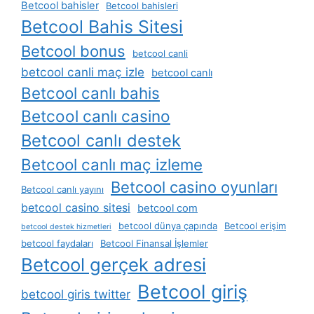
Betcool bahisler
Betcool bahisleri
Betcool Bahis Sitesi
Betcool bonus
betcool canli
betcool canli maç izle
betcool canlı
Betcool canlı bahis
Betcool canlı casino
Betcool canlı destek
Betcool canlı maç izleme
Betcool casino oyunları
Betcool canlı yayını
betcool casino sitesi
betcool com
betcool dünya çapında
Betcool erişim
betcool destek hizmetleri
betcool faydaları
Betcool Finansal İşlemler
Betcool gerçek adresi
Betcool giriş
betcool giris twitter