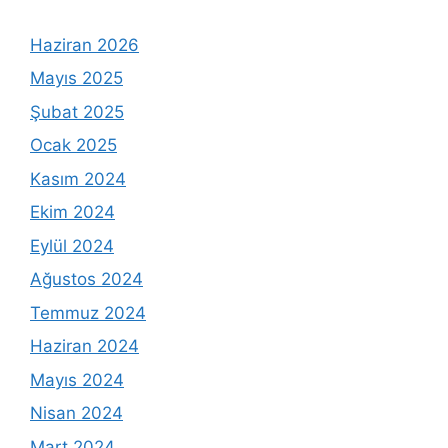
Haziran 2026
Mayıs 2025
Şubat 2025
Ocak 2025
Kasım 2024
Ekim 2024
Eylül 2024
Ağustos 2024
Temmuz 2024
Haziran 2024
Mayıs 2024
Nisan 2024
Mart 2024