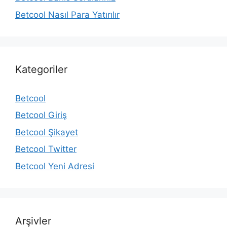
Betcool Nasıl Para Yatırılır
Kategoriler
Betcool
Betcool Giriş
Betcool Şikayet
Betcool Twitter
Betcool Yeni Adresi
Arşivler