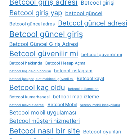
Betcool giriş adresi
Betcool girişi
Betcool giriş yap
betcool güncel
Betcool güncel adresi
Betcool güncel adres
Betcool güncel giriş
Betcool Güncel Giriş Adresi
Betcool güvenilir mi
betcool güvenlir mi
Betcool hakkında
Betcool Hesap Açma
betcool instagram
betcool hoş geldin bonusu
Betcool kayıt
betcool jackpot, slot makinesi güvenli mi
Betcool kaç oldu
betcool kullanıcıları
betcool maç izleme
Betcool kumarhanesi
Betcool Mobil
betcool mevcut adresi
betcool mobil kısayollarla
Betcool mobil uygulaması
Betcool müşteri hizmetleri
Betcool nasıl bir site
Betcool oyunları