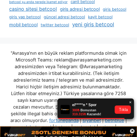
canli betcool
betcool şu anda nerede i̇kamet ediyor
casino sitesi betcool
giris adresi betcool
giris betcool
giris yap betcool
güncel adresi betcool
kayit betcool
yeni giris betcool
mobil betcool
twitter betcool
"Avrasya'nın en büyük reklam platformunda olmak için
Microsoft Teams:
reklam@avrasyamarketing.com
adresimizden veya Telegram: @Avrasyamarketing
adresimizden irtibat kurabilirsiniz. (Tek iletişim
adreslerimiz teams / telegram ve mail adresimizdir.
Harici hiçbir iletişim adresimiz bulunmamaktadır.
Lütfen itibar etmeyiniz.) Türkiye yasalarına göre 7258
sayılı kanun uyarınca yasa dışı bahis oynamanın
cezaları mevcuttur. Şu an bulunduğunuz site hiç bir
şekilde illegal bahis oyunları oynatmıyor ve oynamaya
aracı olmuyordur.
fortunepanda
|
siyahbet
|
betnblue
|
galabetguncel
|
betves
|
cratosslot
|
spinco
|
×
moskovbet
"