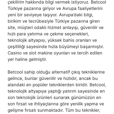
çekilirim
hakkında bilgi vermek istiyoruz. Betcool
Türkiye pazarına giriyor ve Avrupa faaliyetlerini
yeni bir seviyeye taşıyor. Avrupa’daki bilgi,
birikim ve tecrübesiyle Türkiye pazarına giren
site, müşteri odaklı hizmet anlayışı, güvenilir ve
hızlı para yatırma ve çekme seçenekleri,
teknolojik altyapısı, yüksek bahis oranları ve
çeşitliliği sayesinde hızla büyümeyi başarmıştır.
Casino ve slot makine oyunları ve tercih edilen
yer haline gelmiştir.
Betcool sahip olduğu alternatif çıkış tekniklerine
gelince, bunlar güvenilir ve hızlıdır, ancak bu
alandaki en popüler tekniklerden biridir. Betcool,
teknolojik altyapıya yaptığı yatırım sayesinde en
son teknolojik ürünleri sunarak günümüzün en
son fırsat ve ihtiyaçlarına göre yenilik yapma ve
gelişme fırsatı sunmaktadır. Tüm bu teknikler,