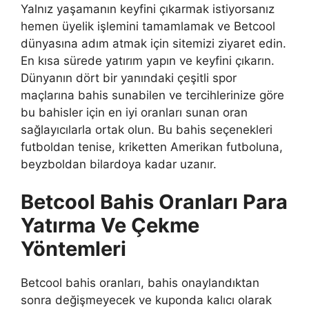
Yalnız yaşamanın keyfini çıkarmak istiyorsanız
hemen üyelik işlemini tamamlamak ve Betcool
dünyasına adım atmak için sitemizi ziyaret edin.
En kısa sürede yatırım yapın ve keyfini çıkarın.
Dünyanın dört bir yanındaki çeşitli spor
maçlarına bahis sunabilen ve tercihlerinize göre
bu bahisler için en iyi oranları sunan oran
sağlayıcılarla ortak olun. Bu bahis seçenekleri
futboldan tenise, kriketten Amerikan futboluna,
beyzboldan bilardoya kadar uzanır.
Betcool Bahis Oranları Para
Yatırma Ve Çekme
Yöntemleri
Betcool bahis oranları, bahis onaylandıktan
sonra değişmeyecek ve kuponda kalıcı olarak