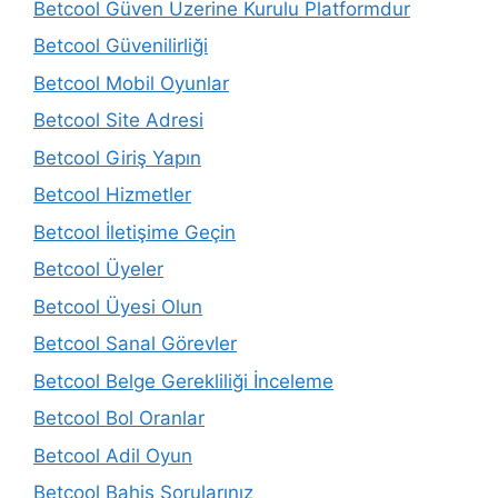
Betcool Güven Üzerine Kurulu Platformdur
Betcool Güvenilirliği
Betcool Mobil Oyunlar
Betcool Site Adresi
Betcool Giriş Yapın
Betcool Hizmetler
Betcool İletişime Geçin
Betcool Üyeler
Betcool Üyesi Olun
Betcool Sanal Görevler
Betcool Belge Gerekliliği İnceleme
Betcool Bol Oranlar
Betcool Adil Oyun
Betcool Bahis Sorularınız