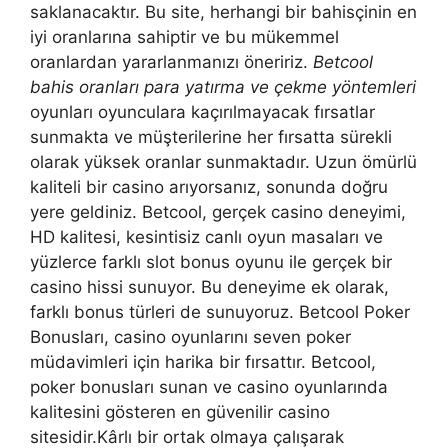
saklanacaktır. Bu site, herhangi bir bahisçinin en
iyi oranlarına sahiptir ve bu mükemmel
oranlardan yararlanmanızı öneririz.
Betcool
bahis oranları para yatırma ve çekme yöntemleri
oyunları oyunculara kaçırılmayacak fırsatlar
sunmakta ve müşterilerine her fırsatta sürekli
olarak yüksek oranlar sunmaktadır. Uzun ömürlü
kaliteli bir casino arıyorsanız, sonunda doğru
yere geldiniz. Betcool, gerçek casino deneyimi,
HD kalitesi, kesintisiz canlı oyun masaları ve
yüzlerce farklı slot bonus oyunu ile gerçek bir
casino hissi sunuyor. Bu deneyime ek olarak,
farklı bonus türleri de sunuyoruz. Betcool Poker
Bonusları, casino oyunlarını seven poker
müdavimleri için harika bir fırsattır. Betcool,
poker bonusları sunan ve casino oyunlarında
kalitesini gösteren en güvenilir casino
sitesidir.Kârlı bir ortak olmaya çalışarak