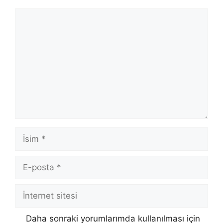
Yorum
İsim
E-
posta
İnternet
sitesi
Daha sonraki yorumlarımda kullanılması için