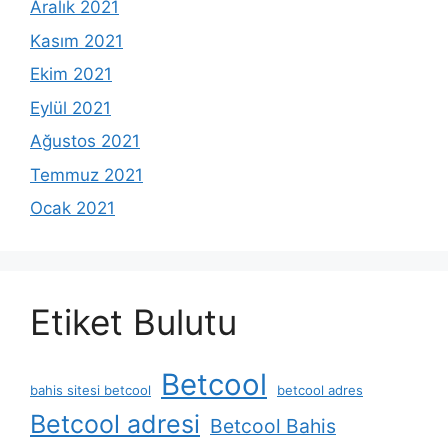
Aralık 2021
Kasım 2021
Ekim 2021
Eylül 2021
Ağustos 2021
Temmuz 2021
Ocak 2021
Etiket Bulutu
Betcool
bahis sitesi betcool
betcool adres
Betcool adresi
Betcool Bahis