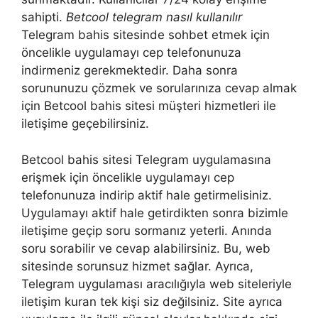
sahipti.
Betcool telegram nasıl kullanılır
Telegram bahis sitesinde sohbet etmek için
öncelikle uygulamayı cep telefonunuza
indirmeniz gerekmektedir. Daha sonra
sorununuzu çözmek ve sorularınıza cevap almak
için Betcool bahis sitesi müşteri hizmetleri ile
iletişime geçebilirsiniz.
Betcool bahis sitesi Telegram uygulamasına
erişmek için öncelikle uygulamayı cep
telefonunuza indirip aktif hale getirmelisiniz.
Uygulamayı aktif hale getirdikten sonra bizimle
iletişime geçip soru sormanız yeterli. Anında
soru sorabilir ve cevap alabilirsiniz. Bu, web
sitesinde sorunsuz hizmet sağlar. Ayrıca,
Telegram uygulaması aracılığıyla web siteleriyle
iletişim kuran tek kişi siz değilsiniz. Site ayrıca