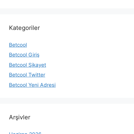
Kategoriler
Betcool
Betcool Giriş
Betcool Şikayet
Betcool Twitter
Betcool Yeni Adresi
Arşivler