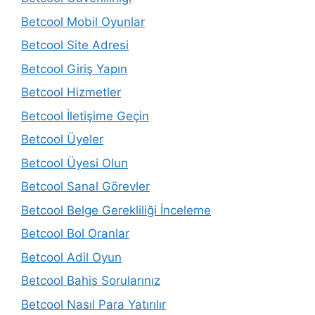
Betcool Mobil Oyunlar
Betcool Site Adresi
Betcool Giriş Yapın
Betcool Hizmetler
Betcool İletişime Geçin
Betcool Üyeler
Betcool Üyesi Olun
Betcool Sanal Görevler
Betcool Belge Gerekliliği İnceleme
Betcool Bol Oranlar
Betcool Adil Oyun
Betcool Bahis Sorularınız
Betcool Nasıl Para Yatırılır