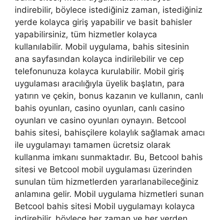
indirebilir, böylece istediğiniz zaman, istediğiniz
yerde kolayca giriş yapabilir ve basit bahisler
yapabilirsiniz, tüm hizmetler kolayca
kullanılabilir. Mobil uygulama, bahis sitesinin
ana sayfasından kolayca indirilebilir ve cep
telefonunuza kolayca kurulabilir. Mobil giriş
uygulaması aracılığıyla üyelik başlatın, para
yatırın ve çekin, bonus kazanın ve kullanın, canlı
bahis oyunları, casino oyunları, canlı casino
oyunları ve casino oyunları oynayın. Betcool
bahis sitesi, bahisçilere kolaylık sağlamak amacı
ile uygulamayı tamamen ücretsiz olarak
kullanma imkanı sunmaktadır. Bu, Betcool bahis
sitesi ve Betcool mobil uygulaması üzerinden
sunulan tüm hizmetlerden yararlanabileceğiniz
anlamına gelir. Mobil uygulama hizmetleri sunan
Betcool bahis sitesi Mobil uygulamayı kolayca
indirebilir, böylece her zaman ve her yerden