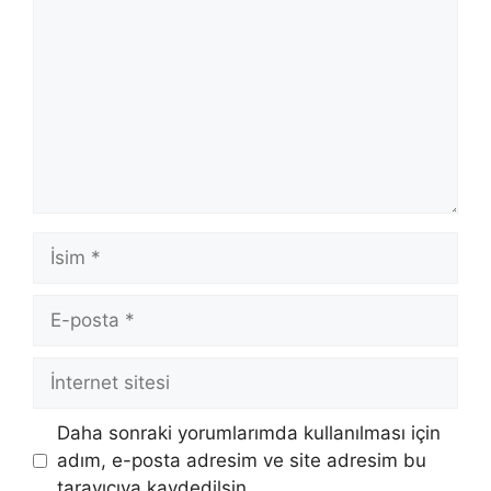
İsim
E-
posta
İnternet
sitesi
Daha sonraki yorumlarımda kullanılması için
adım, e-posta adresim ve site adresim bu
tarayıcıya kaydedilsin.