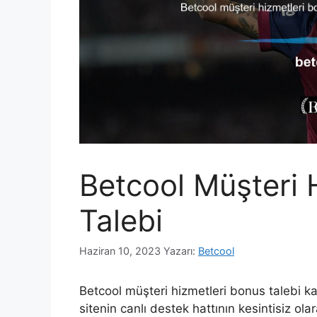
Betcool Müşteri 
Talebi
Haziran 10, 2023
Yazarı:
Betcool
Betcool müşteri hizmetleri bonus talebi 
sitenin canlı destek hattının kesintisiz ol