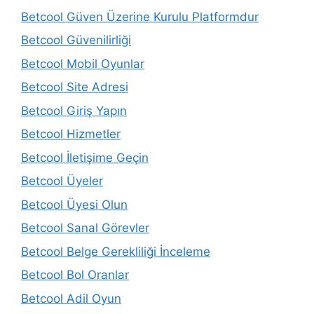
Betcool Güven Üzerine Kurulu Platformdur
Betcool Güvenilirliği
Betcool Mobil Oyunlar
Betcool Site Adresi
Betcool Giriş Yapın
Betcool Hizmetler
Betcool İletişime Geçin
Betcool Üyeler
Betcool Üyesi Olun
Betcool Sanal Görevler
Betcool Belge Gerekliliği İnceleme
Betcool Bol Oranlar
Betcool Adil Oyun