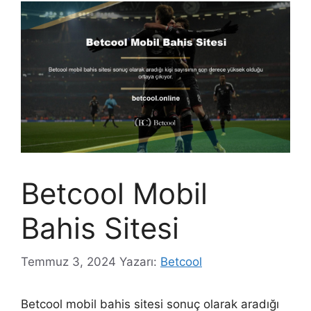
Betcool Mobil
Bahis Sitesi
Temmuz 3, 2024
Yazarı:
Betcool
Betcool mobil bahis sitesi sonuç olarak aradığı