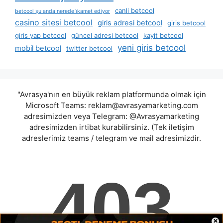
canli betcool
betcool şu anda nerede i̇kamet ediyor
casino sitesi betcool
giris adresi betcool
giris betcool
giris yap betcool
güncel adresi betcool
kayit betcool
yeni giris betcool
mobil betcool
twitter betcool
"Avrasya'nın en büyük reklam platformunda olmak için
Microsoft Teams:
reklam@avrasyamarketing.com
adresimizden veya Telegram: @Avrasyamarketing
adresimizden irtibat kurabilirsiniz. (Tek iletişim
adreslerimiz teams / telegram ve mail adresimizdir.
Harici hiçbir iletişim adresimiz bulunmamaktadır.
Lütfen itibar etmeyiniz.) Türkiye yasalarına göre 7258
sayılı kanun uyarınca yasa dışı bahis oynamanın
cezaları mevcuttur. Şu an bulunduğunuz site hiç bir
şekilde illegal bahis oyunları oynatmıyor ve oynamaya
aracı olmuyordur.
fortunepanda
|
siyahbet
|
betnblue
|
galabetguncel
|
betves
|
cratosslot
|
spinco
|
×