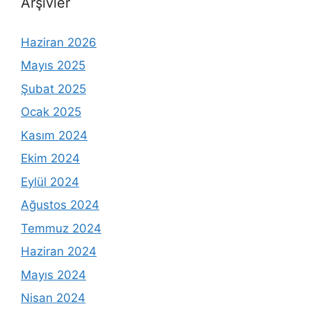
Arşivler
Haziran 2026
Mayıs 2025
Şubat 2025
Ocak 2025
Kasım 2024
Ekim 2024
Eylül 2024
Ağustos 2024
Temmuz 2024
Haziran 2024
Mayıs 2024
Nisan 2024