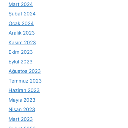
Mart 2024
Şubat 2024
Ocak 2024
Aralık 2023
Kasım 2023
Ekim 2023
Eylül 2023
Ağustos 2023
Temmuz 2023
Haziran 2023
Mayıs 2023
Nisan 2023
Mart 2023