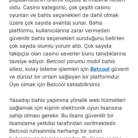
oldu. Casino kategorisi, çok çeşitli casino
oyunları ve bahis seçenekleri de dahil olmak
üzere çok sayıda avantaj sunar. Bahis
platformu, kullanıcılarına zarar vermeden
güvenilir bahis seçenekleri sunduğunu belirten
çok sayıda olumlu yorum aldı. Çok sayıda
takipçisi olan casino severler bunu tanıdıklarına
tavsiye ediyor.
Betcool yorumu mobil bahis
sitesi
, kolay ödeme işlemleri için
Betcool
güvenli
ve dürüst bir ortam sağlayan bir platformdur.
Üye olmak için Betcool katılabilirsiniz
Yasadışı bahis yapımına yönelik web hizmetleri
sağlamak için kişinin elektronik oyun lisansına
sahip olması gerekir. Bu lisans güvenilir bir
lisanslama yetkilisi tarafından verilmektedir.
Betcool ruhsatında herhangi bir sorun