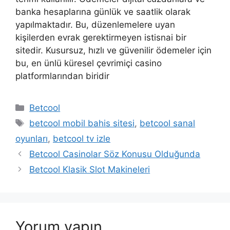
banka hesaplarına günlük ve saatlik olarak
yapılmaktadır. Bu, düzenlemelere uyan
kişilerden evrak gerektirmeyen istisnai bir
sitedir. Kusursuz, hızlı ve güvenilir ödemeler için
bu, en ünlü küresel çevrimiçi casino
platformlarından biridir
Kategoriler
Betcool
Etiketler
betcool mobil bahis sitesi
,
betcool sanal
oyunları
,
betcool tv izle
Betcool Casinolar Söz Konusu Olduğunda
Betcool Klasik Slot Makineleri
Yorum yapın