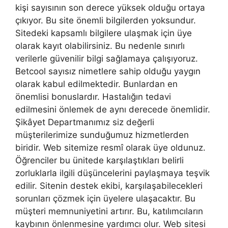
kişi sayısının son derece yüksek olduğu ortaya
çıkıyor. Bu site önemli bilgilerden yoksundur.
Sitedeki kapsamlı bilgilere ulaşmak için üye
olarak kayıt olabilirsiniz. Bu nedenle sınırlı
verilerle güvenilir bilgi sağlamaya çalışıyoruz.
Betcool sayısız nimetlere sahip olduğu yaygın
olarak kabul edilmektedir. Bunlardan en
önemlisi bonuslardır. Hastalığın tedavi
edilmesini önlemek de aynı derecede önemlidir.
Şikâyet Departmanımız siz değerli
müşterilerimize sunduğumuz hizmetlerden
biridir. Web sitemize resmî olarak üye oldunuz.
Öğrenciler bu ünitede karşılaştıkları belirli
zorluklarla ilgili düşüncelerini paylaşmaya teşvik
edilir. Sitenin destek ekibi, karşılaşabilecekleri
sorunları çözmek için üyelere ulaşacaktır. Bu
müşteri memnuniyetini artırır. Bu, katılımcıların
kaybının önlenmesine yardımcı olur. Web sitesi