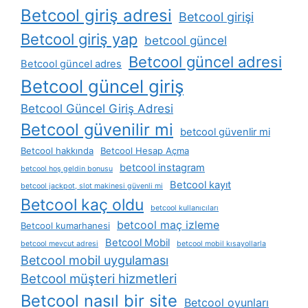
Betcool giriş adresi
Betcool girişi
Betcool giriş yap
betcool güncel
Betcool güncel adresi
Betcool güncel adres
Betcool güncel giriş
Betcool Güncel Giriş Adresi
Betcool güvenilir mi
betcool güvenlir mi
Betcool hakkında
Betcool Hesap Açma
betcool instagram
betcool hoş geldin bonusu
Betcool kayıt
betcool jackpot, slot makinesi güvenli mi
Betcool kaç oldu
betcool kullanıcıları
betcool maç izleme
Betcool kumarhanesi
Betcool Mobil
betcool mevcut adresi
betcool mobil kısayollarla
Betcool mobil uygulaması
Betcool müşteri hizmetleri
Betcool nasıl bir site
Betcool oyunları