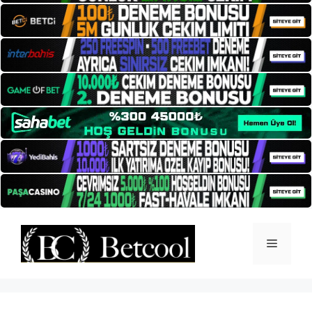
İçeriğe
atla
Menü