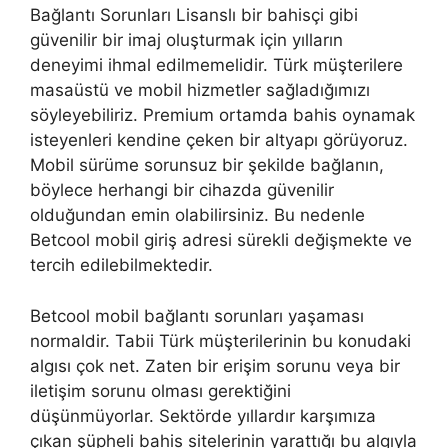
Bağlantı Sorunları Lisanslı bir bahisçi gibi
güvenilir bir imaj oluşturmak için yılların
deneyimi ihmal edilmemelidir. Türk müşterilere
masaüstü ve mobil hizmetler sağladığımızı
söyleyebiliriz. Premium ortamda bahis oynamak
isteyenleri kendine çeken bir altyapı görüyoruz.
Mobil sürüme sorunsuz bir şekilde bağlanın,
böylece herhangi bir cihazda güvenilir
olduğundan emin olabilirsiniz. Bu nedenle
Betcool mobil giriş adresi sürekli değişmekte ve
tercih edilebilmektedir.
Betcool mobil bağlantı sorunları yaşaması
normaldir. Tabii Türk müşterilerinin bu konudaki
algısı çok net. Zaten bir erişim sorunu veya bir
iletişim sorunu olması gerektiğini
düşünmüyorlar. Sektörde yıllardır karşımıza
çıkan şüpheli bahis sitelerinin yarattığı bu algıyla