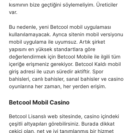
kısmının bize geçtiğini söylemeliyim. Üreticiler
var.
Bu nedenle, yeni Betcool mobil uygulaması
kullanılamayacak. Ayrıca sitenin mobil versiyonu
mobil uygulama ile uyumsuz. Artık şirket
yapısını en yüksek standartlara göre
değerlendirmek için Betcool Mobile ile ilgili tüm
içeriğe erişmeniz gerekiyor. Betcool Kaldı mobil
giriş adresi ile uzun süredir aktiftir. Spor
bahisleri, canlı bahisler, sanal bahisler ve casino
oyunlarına her zaman, her yerden erişim.
Betcool Mobil Casino
Betcool Lisanslı web sitesinde, casino içindeki
çeşitli altyapıları görebilirsiniz. Burada dikkat
çekici olan, net ve iyi tanımlanmış bir hizmet