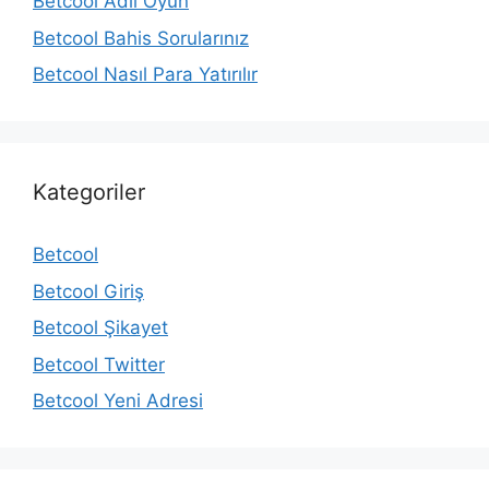
Betcool Adil Oyun
Betcool Bahis Sorularınız
Betcool Nasıl Para Yatırılır
Kategoriler
Betcool
Betcool Giriş
Betcool Şikayet
Betcool Twitter
Betcool Yeni Adresi