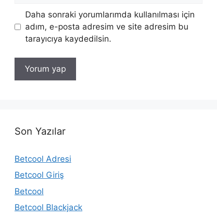
Daha sonraki yorumlarımda kullanılması için
adım, e-posta adresim ve site adresim bu
tarayıcıya kaydedilsin.
Son Yazılar
Betcool Adresi
Betcool Giriş
Betcool
Betcool Blackjack