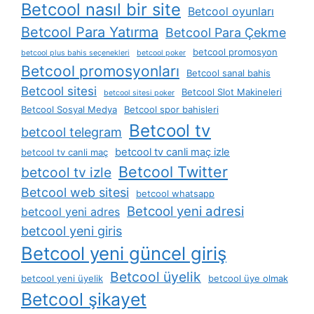
Betcool nasıl bir site
Betcool oyunları
Betcool Para Yatırma
Betcool Para Çekme
betcool promosyon
betcool plus bahis seçenekleri
betcool poker
Betcool promosyonları
Betcool sanal bahis
Betcool sitesi
Betcool Slot Makineleri
betcool sitesi poker
Betcool Sosyal Medya
Betcool spor bahisleri
Betcool tv
betcool telegram
betcool tv canli maç izle
betcool tv canli maç
Betcool Twitter
betcool tv izle
Betcool web sitesi
betcool whatsapp
Betcool yeni adresi
betcool yeni adres
betcool yeni giris
Betcool yeni güncel giriş
Betcool üyelik
betcool yeni üyelik
betcool üye olmak
Betcool şikayet