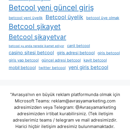
Betcool yeni güncel giriş
Betcool üyelik
betcool yeni üyelik
betcool üye olmak
Betcool şikayet
Betcool şikayetvar
canli betcool
betcool şu anda nerede i̇kamet ediyor
casino sitesi betcool
giris adresi betcool
giris betcool
giris yap betcool
güncel adresi betcool
kayit betcool
yeni giris betcool
mobil betcool
twitter betcool
"Avrasya'nın en büyük reklam platformunda olmak için
Microsoft Teams:
reklam@avrasyamarketing.com
adresimizden veya Telegram: @Avrasyamarketing
adresimizden irtibat kurabilirsiniz. (Tek iletişim
adreslerimiz teams / telegram ve mail adresimizdir.
Harici hiçbir iletişim adresimiz bulunmamaktadır.