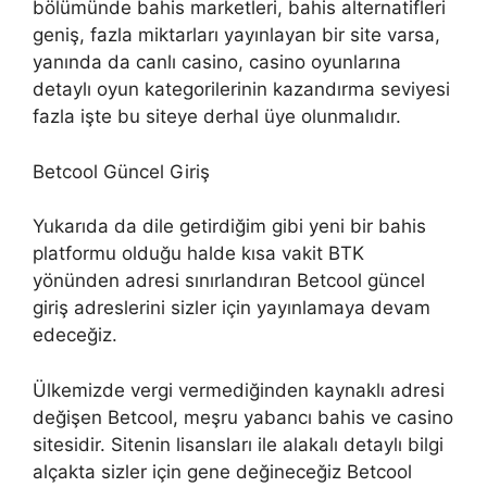
bölümünde bahis marketleri, bahis alternatifleri
geniş, fazla miktarları yayınlayan bir site varsa,
yanında da canlı casino, casino oyunlarına
detaylı oyun kategorilerinin kazandırma seviyesi
fazla işte bu siteye derhal üye olunmalıdır.
Betcool Güncel Giriş
Yukarıda da dile getirdiğim gibi yeni bir bahis
platformu olduğu halde kısa vakit BTK
yönünden adresi sınırlandıran Betcool güncel
giriş adreslerini sizler için yayınlamaya devam
edeceğiz.
Ülkemizde vergi vermediğinden kaynaklı adresi
değişen Betcool, meşru yabancı bahis ve casino
sitesidir. Sitenin lisansları ile alakalı detaylı bilgi
alçakta sizler için gene değineceğiz Betcool