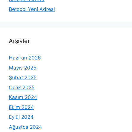
Betcool Yeni Adresi
Arşivler
Haziran 2026
Mayıs 2025
Şubat 2025
Ocak 2025
Kasım 2024
Ekim 2024
Eylül 2024
Ağustos 2024