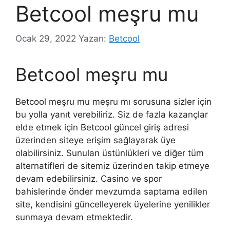
Betcool meşru mu
Ocak 29, 2022
Yazarı:
Betcool
Betcool meşru mu
Betcool meşru mu meşru mı sorusuna sizler için
bu yolla yanıt verebiliriz. Siz de fazla kazançlar
elde etmek için Betcool güncel giriş adresi
üzerinden siteye erişim sağlayarak üye
olabilirsiniz. Sunulan üstünlükleri ve diğer tüm
alternatifleri de sitemiz üzerinden takip etmeye
devam edebilirsiniz. Casino ve spor
bahislerinde önder mevzumda saptama edilen
site, kendisini güncelleyerek üyelerine yenilikler
sunmaya devam etmektedir.