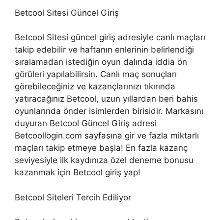
Betcool Sitesi Güncel Giriş
Betcool Sitesi güncel giriş adresiyle canlı maçları
takip edebilir ve haftanın enlerinin belirlendiği
sıralamadan istediğin oyun dalında iddia ön
görüleri yapılabilirsin. Canlı maç sonuçları
görebileceğiniz ve kazançlarınızı tıkırında
yatıracağınız Betcool, uzun yıllardan beri bahis
oyunlarında önder isimlerden birisidir. Markasını
duyuran Betcool Güncel Giriş adresi
Betcoollogin.com sayfasına gir ve fazla miktarlı
maçları takip etmeye başla! En fazla kazanç
seviyesiyle ilk kaydınıza özel deneme bonusu
kazanmak için Betcool giriş yap!
Betcool Siteleri Tercih Ediliyor