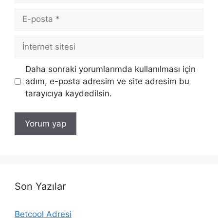
E-
posta
İnternet
sitesi
Daha sonraki yorumlarımda kullanılması için
adım, e-posta adresim ve site adresim bu
tarayıcıya kaydedilsin.
Son Yazılar
Betcool Adresi