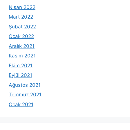
Nisan 2022
Mart 2022
Şubat 2022
Ocak 2022
Aralık 2021
Kasım 2021
Ekim 2021
Eylül 2021
Ağustos 2021
Temmuz 2021
Ocak 2021