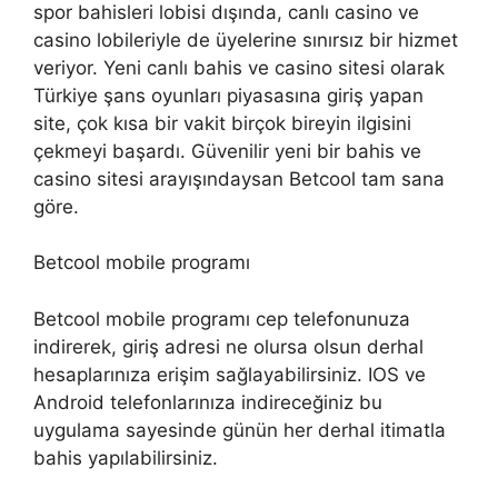
spor bahisleri lobisi dışında, canlı casino ve
casino lobileriyle de üyelerine sınırsız bir hizmet
veriyor. Yeni canlı bahis ve casino sitesi olarak
Türkiye şans oyunları piyasasına giriş yapan
site, çok kısa bir vakit birçok bireyin ilgisini
çekmeyi başardı. Güvenilir yeni bir bahis ve
casino sitesi arayışındaysan Betcool tam sana
göre.
Betcool mobile programı
Betcool mobile programı cep telefonunuza
indirerek, giriş adresi ne olursa olsun derhal
hesaplarınıza erişim sağlayabilirsiniz. IOS ve
Android telefonlarınıza indireceğiniz bu
uygulama sayesinde günün her derhal itimatla
bahis yapılabilirsiniz.