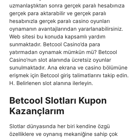
uzmanlaştıktan sonra gerçek paralı hesabınıza
gerçek para aktarabilir ve gerçek paralı
hesabınızla gerçek paralı casino oyunları
oynamanın avantajlarından yararlanabilirsiniz.
Web sitesi bu konuda kapsamlı yardım
sunmaktadır. Betcool Casino’da para
yatırmadan oynamak mümkün mü? Betcool
Casino’nun slot alanında ücretsiz oyunlar
sunulmaktadır. Ana ekrana ve casino bölümüne
erişmek için Betcool giriş talimatlarını takip edin.
H. Belirlenen slot alanına ilerleyin.
Betcool Slotları Kupon
Kazançlarım
Slotlar dünyasında her biri kendine özgü
özelliklere ve oynanış mekaniğine sahip çok