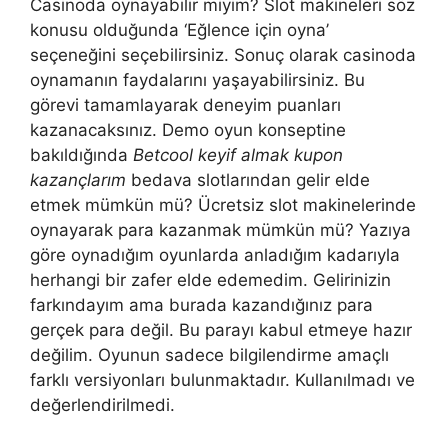
Casinoda oynayabilir miyim? Slot makineleri söz
konusu olduğunda ‘Eğlence için oyna’
seçeneğini seçebilirsiniz. Sonuç olarak casinoda
oynamanın faydalarını yaşayabilirsiniz. Bu
görevi tamamlayarak deneyim puanları
kazanacaksınız. Demo oyun konseptine
bakıldığında
Betcool keyif almak kupon
kazançlarım
bedava slotlarından gelir elde
etmek mümkün mü? Ücretsiz slot makinelerinde
oynayarak para kazanmak mümkün mü? Yazıya
göre oynadığım oyunlarda anladığım kadarıyla
herhangi bir zafer elde edemedim. Gelirinizin
farkındayım ama burada kazandığınız para
gerçek para değil. Bu parayı kabul etmeye hazır
değilim. Oyunun sadece bilgilendirme amaçlı
farklı versiyonları bulunmaktadır. Kullanılmadı ve
değerlendirilmedi.