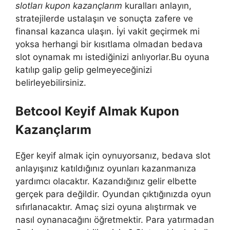
slotları kupon kazançlarım
kuralları anlayın,
stratejilerde ustalaşın ve sonuçta zafere ve
finansal kazanca ulaşın. İyi vakit geçirmek mi
yoksa herhangi bir kısıtlama olmadan bedava
slot oynamak mı istediğinizi anlıyorlar.Bu oyuna
katılıp galip gelip gelmeyeceğinizi
belirleyebilirsiniz.
Betcool Keyif Almak Kupon
Kazançlarım
Eğer keyif almak için oynuyorsanız, bedava slot
anlayışınız katıldığınız oyunları kazanmanıza
yardımcı olacaktır. Kazandığınız gelir elbette
gerçek para değildir. Oyundan çıktığınızda oyun
sıfırlanacaktır. Amaç sizi oyuna alıştırmak ve
nasıl oynanacağını öğretmektir. Para yatırmadan