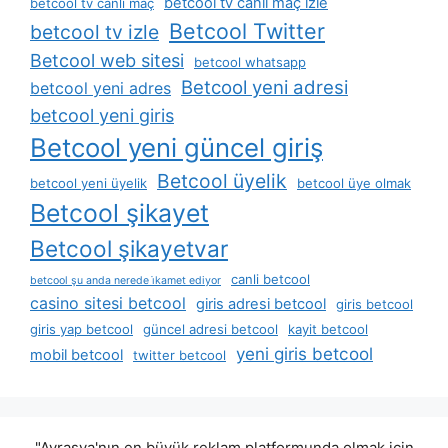
betcool tv canli maç izle
betcool tv canli maç
Betcool Twitter
betcool tv izle
Betcool web sitesi
betcool whatsapp
Betcool yeni adresi
betcool yeni adres
betcool yeni giris
Betcool yeni güncel giriş
Betcool üyelik
betcool yeni üyelik
betcool üye olmak
Betcool şikayet
Betcool şikayetvar
canli betcool
betcool şu anda nerede i̇kamet ediyor
casino sitesi betcool
giris adresi betcool
giris betcool
giris yap betcool
güncel adresi betcool
kayit betcool
yeni giris betcool
mobil betcool
twitter betcool
"Avrasya'nın en büyük reklam platformunda olmak için