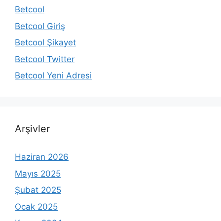
Betcool
Betcool Giriş
Betcool Şikayet
Betcool Twitter
Betcool Yeni Adresi
Arşivler
Haziran 2026
Mayıs 2025
Şubat 2025
Ocak 2025