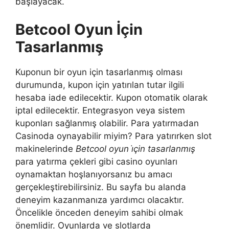
başlayacak.
Betcool Oyun İçin
Tasarlanmış
Kuponun bir oyun için tasarlanmış olması
durumunda, kupon için yatırılan tutar ilgili
hesaba iade edilecektir. Kupon otomatik olarak
iptal edilecektir. Entegrasyon veya sistem
kuponları sağlanmış olabilir. Para yatırmadan
Casinoda oynayabilir miyim? Para yatırırken slot
makinelerinde
Betcool oyun i̇çin tasarlanmış
para yatırma çekleri gibi casino oyunları
oynamaktan hoşlanıyorsanız bu amacı
gerçekleştirebilirsiniz. Bu sayfa bu alanda
deneyim kazanmanıza yardımcı olacaktır.
Öncelikle önceden deneyim sahibi olmak
önemlidir. Oyunlarda ve slotlarda