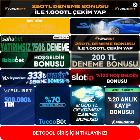
×
BETCOOL GİRİŞ İÇİN TIKLAYINIZ!