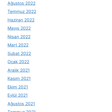
Ağustos 2022
Temmuz 2022
Haziran 2022
Mayıs 2022
Nisan 2022
Mart 2022
Şubat 2022
Ocak 2022
Aralık 2021
Kasım 2021
Ekim 2021
Eylül 2021
Ağustos 2021