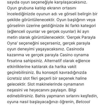
sayıda oyun seçeneğiyle karşılaşacaksınız.
Oyun grubuna katılıp ekranın ortasını
incelediğinizde oyunun adı ve görseli belirgin bir
şekilde görüntülenecektir. Oyun başlığının veya
görselinin üzerine geldiğinizde iki farklı kategori
(eğlenceli oyunlar ve gerçek oyunlar) iki ayrı
metin olarak görüntülenecektir. ‘Gerçek Parayla
Oyna’ seçeneğini seçerseniz, gerçek parayla
oyun deneyimi yaşayacaksınız. Casinoda
kazanma ve gerçek parayla Casino oynama
fırsatına sahipsiniz. Alternatif olarak eğlence
etkinliklerine katılarak da harika vakit
geçirebilirsiniz. Bu konsepti kavradığınızda
ücretsiz slot fikri geçerli bir seçenek haline
gelecektir. Slot makinelerinde oynamanın
neşesini ve heyecanını paylaşın. Bilgi
edinebilirsiniz. Bahis yapmanın sırlarını keşfedin,
oyuna nasıl başlayacağınızı öğrenin,
Betcool