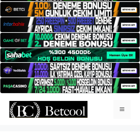
İçeriğe
atla
Menü