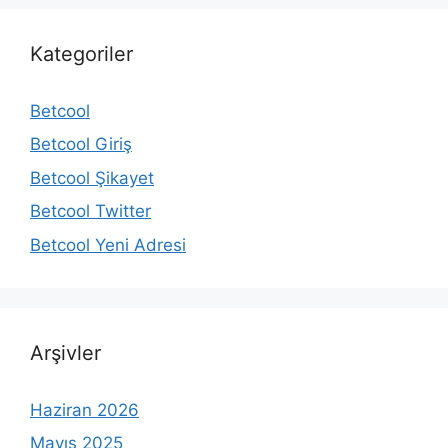
Kategoriler
Betcool
Betcool Giriş
Betcool Şikayet
Betcool Twitter
Betcool Yeni Adresi
Arşivler
Haziran 2026
Mayıs 2025