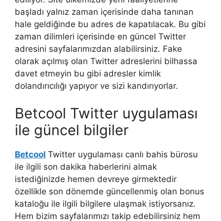
başladı yalnız zaman içerisinde daha tanınan
hale geldiğinde bu adres de kapatılacak. Bu gibi
zaman dilimleri içerisinde en güncel Twitter
adresini sayfalarımızdan alabilirsiniz. Fake
olarak açılmış olan Twitter adreslerini bilhassa
davet etmeyin bu gibi adresler kimlik
dolandırıcılığı yapıyor ve sizi kandırıyorlar.
Betcool Twitter uygulaması
ile güncel bilgiler
Betcool
Twitter uygulaması canlı bahis bürosu
ile ilgili son dakika haberlerini almak
istediğinizde hemen devreye girmektedir
özellikle son dönemde güncellenmiş olan bonus
kataloğu ile ilgili bilgilere ulaşmak istiyorsanız.
Hem bizim sayfalarımızı takip edebilirsiniz hem