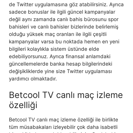
de Twitter uygulamasına göz atabilirsiniz. Ayrıca
sadece bonuslar ile ilgili güncel kampanyalar
değil aynı zamanda canlı bahis bürosunu spor
bahisleri ve canlı bahisler bizlerinde belirlemiş
olduğu yüksek maç oranları ile ilgili çeşitli
kampanyalar varsa bu noktada hemen en yeni
bilgileri kolaylıkla sistem üstünde elde
edebiliyorsunuz. Ayrıca finansal anlamdaki
güncellemelerde banka hesap bilgilerindeki
değişikliklerde yine size Twitter uygulaması
yardımcı olmaktadır.
Betcool TV canlı maç izleme
özelliği
Betcool TV canlı maç izleme özelliği ile birlikte
tüm müsabakaları izleyebilir çok daha isabetli