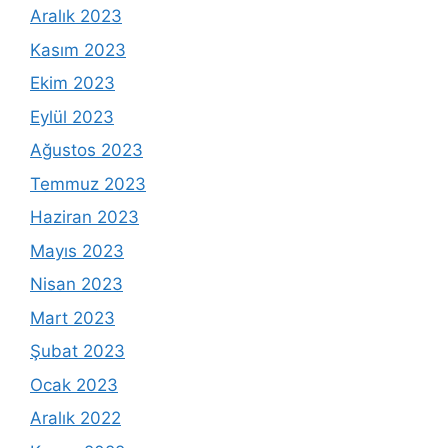
Aralık 2023
Kasım 2023
Ekim 2023
Eylül 2023
Ağustos 2023
Temmuz 2023
Haziran 2023
Mayıs 2023
Nisan 2023
Mart 2023
Şubat 2023
Ocak 2023
Aralık 2022