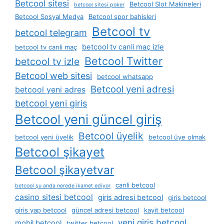
Betcool sitesi
Betcool Slot Makineleri
betcool sitesi poker
Betcool Sosyal Medya
Betcool spor bahisleri
Betcool tv
betcool telegram
betcool tv canli maç izle
betcool tv canli maç
Betcool Twitter
betcool tv izle
Betcool web sitesi
betcool whatsapp
Betcool yeni adresi
betcool yeni adres
betcool yeni giris
Betcool yeni güncel giriş
Betcool üyelik
betcool yeni üyelik
betcool üye olmak
Betcool şikayet
Betcool şikayetvar
canli betcool
betcool şu anda nerede i̇kamet ediyor
casino sitesi betcool
giris adresi betcool
giris betcool
giris yap betcool
güncel adresi betcool
kayit betcool
yeni giris betcool
mobil betcool
twitter betcool