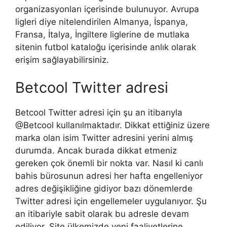
organizasyonları içerisinde bulunuyor. Avrupa
ligleri diye nitelendirilen Almanya, İspanya,
Fransa, İtalya, İngiltere liglerine de mutlaka
sitenin futbol kataloğu içerisinde anlık olarak
erişim sağlayabilirsiniz.
Betcool Twitter adresi
Betcool Twitter adresi için şu an itibarıyla
@Betcool kullanılmaktadır. Dikkat ettiğiniz üzere
marka olan isim Twitter adresini yerini almış
durumda. Ancak burada dikkat etmeniz
gereken çok önemli bir nokta var. Nasıl ki canlı
bahis bürosunun adresi her hafta engelleniyor
adres değişikliğine gidiyor bazı dönemlerde
Twitter adresi için engellemeler uygulanıyor. Şu
an itibariyle sabit olarak bu adresle devam
ediliyor. Site ülkemizde yeni faaliyetlerine