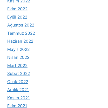
Kasım 2022
Ekim 2022
Eylül 2022
Ağustos 2022
Temmuz 2022
Haziran 2022
Mayıs 2022
Nisan 2022
Mart 2022
Şubat 2022
Ocak 2022
Aralık 2021
Kasım 2021
Ekim 2021