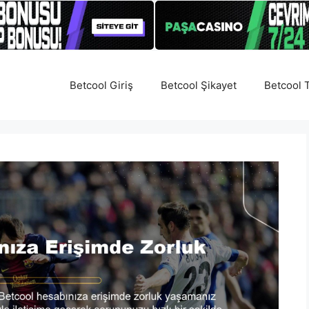
Betcool Giriş
Betcool Şikayet
Betcool T