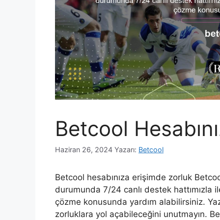
Betcool Hesabını
Haziran 26, 2024
Yazarı:
Betcool
Betcool hesabınıza erişimde zorluk Betco
durumunda 7/24 canlı destek hattımızla il
çözme konusunda yardım alabilirsiniz. Yaz
zorluklara yol açabileceğini unutmayın. Bet