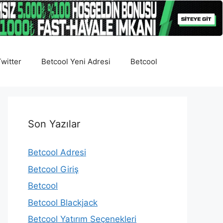
witter
Betcool Yeni Adresi
Betcool
Son Yazılar
Betcool Adresi
Betcool Giriş
Betcool
Betcool Blackjack
Betcool Yatırım Seçenekleri