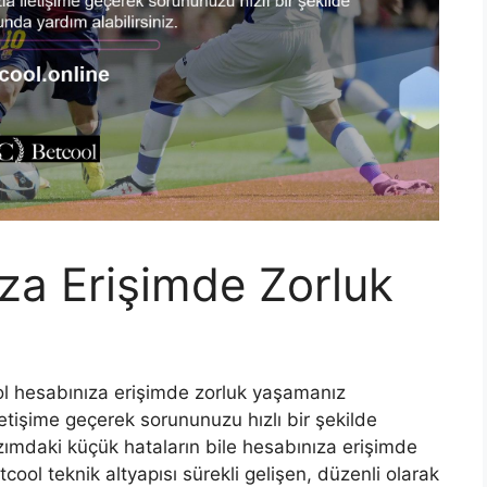
za Erişimde Zorluk
ol hesabınıza erişimde zorluk yaşamanız
etişime geçerek sorununuzu hızlı bir şekilde
ımdaki küçük hataların bile hesabınıza erişimde
cool teknik altyapısı sürekli gelişen, düzenli olarak