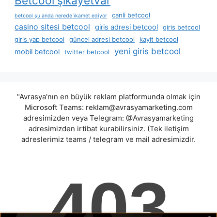
Betcool şikayetvar
canli betcool
betcool şu anda nerede i̇kamet ediyor
casino sitesi betcool
giris adresi betcool
giris betcool
giris yap betcool
güncel adresi betcool
kayit betcool
yeni giris betcool
mobil betcool
twitter betcool
"Avrasya'nın en büyük reklam platformunda olmak için
Microsoft Teams:
reklam@avrasyamarketing.com
adresimizden veya Telegram: @Avrasyamarketing
adresimizden irtibat kurabilirsiniz. (Tek iletişim
adreslerimiz teams / telegram ve mail adresimizdir.
Harici hiçbir iletişim adresimiz bulunmamaktadır.
Lütfen itibar etmeyiniz.) Türkiye yasalarına göre 7258
sayılı kanun uyarınca yasa dışı bahis oynamanın
cezaları mevcuttur. Şu an bulunduğunuz site hiç bir
şekilde illegal bahis oyunları oynatmıyor ve oynamaya
aracı olmuyordur.
fortunepanda
|
siyahbet
|
betnblue
|
galabetguncel
|
betves
|
cratosslot
|
spinco
|