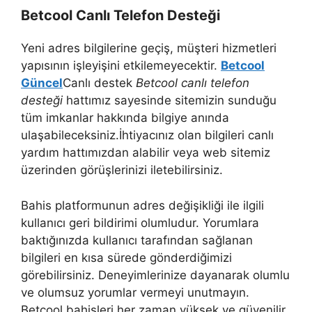
Betcool Canlı Telefon Desteği
Yeni adres bilgilerine geçiş, müşteri hizmetleri
yapısının işleyişini etkilemeyecektir.
Betcool
Güncel
Canlı destek
Betcool canlı telefon
desteği
hattımız sayesinde sitemizin sunduğu
tüm imkanlar hakkında bilgiye anında
ulaşabileceksiniz.İhtiyacınız olan bilgileri canlı
yardım hattımızdan alabilir veya web sitemiz
üzerinden görüşlerinizi iletebilirsiniz.
Bahis platformunun adres değişikliği ile ilgili
kullanıcı geri bildirimi olumludur. Yorumlara
baktığınızda kullanıcı tarafından sağlanan
bilgileri en kısa sürede gönderdiğimizi
görebilirsiniz. Deneyimlerinize dayanarak olumlu
ve olumsuz yorumlar vermeyi unutmayın.
Betcool bahisleri her zaman yüksek ve güvenilir