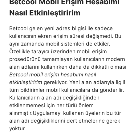
Betcool Mobil Erişim Hesabımı
Nasıl Etkinleştiririm
Betcool gelen yeni adres bilgisi ile sadece
kullanıcının ekran erişim süresi değişmedi. Bu
aynı zamanda mobil sistemleri de etkiler.
Özellikle tarayıcı üzerinden mobil erişim
prosedürünü tamamlayan kullanıcıların modern
alan adlarını kullanırken daha da dikkatli olması
Betcool mobil erişim hesabımı nasıl
etkinleştiririm
gerekiyor. Yeni alan adlarıyla ilgili
tüm bildirimler mobil kullanıcılara da gönderilir.
Kullanıcıların alan adı değişikliğinden
etkilenmemesi için her türlü önlem
alınmıştır.Uygulamayı kullanan üyelerin bu tür
alan adı değişikliklerini dert etmelerine gerek
yoktur.