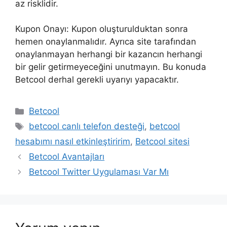
az risklidir.
Kupon Onayı: Kupon oluşturulduktan sonra
hemen onaylanmalıdır. Ayrıca site tarafından
onaylanmayan herhangi bir kazancın herhangi
bir gelir getirmeyeceğini unutmayın. Bu konuda
Betcool derhal gerekli uyarıyı yapacaktır.
Kategoriler
Betcool
Etiketler
betcool canlı telefon desteği
,
betcool
hesabımı nasıl etkinleştiririm
,
Betcool sitesi
Betcool Avantajları
Betcool Twitter Uygulaması Var Mı