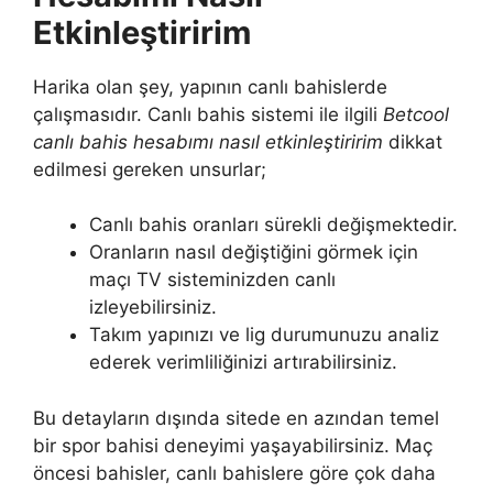
Etkinleştiririm
Harika olan şey, yapının canlı bahislerde
çalışmasıdır. Canlı bahis sistemi ile ilgili
Betcool
canlı bahis hesabımı nasıl etkinleştiririm
dikkat
edilmesi gereken unsurlar;
Canlı bahis oranları sürekli değişmektedir.
Oranların nasıl değiştiğini görmek için
maçı TV sisteminizden canlı
izleyebilirsiniz.
Takım yapınızı ve lig durumunuzu analiz
ederek verimliliğinizi artırabilirsiniz.
Bu detayların dışında sitede en azından temel
bir spor bahisi deneyimi yaşayabilirsiniz. Maç
öncesi bahisler, canlı bahislere göre çok daha