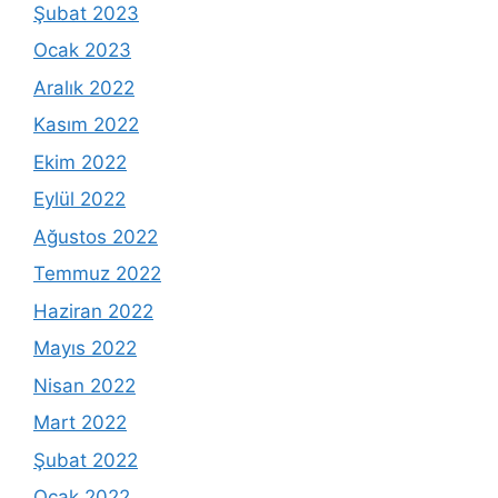
Şubat 2023
Ocak 2023
Aralık 2022
Kasım 2022
Ekim 2022
Eylül 2022
Ağustos 2022
Temmuz 2022
Haziran 2022
Mayıs 2022
Nisan 2022
Mart 2022
Şubat 2022
Ocak 2022