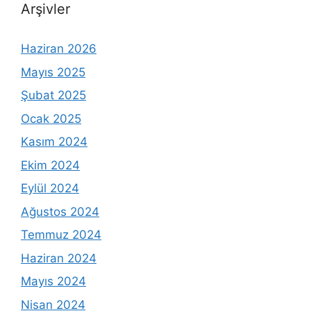
Arşivler
Haziran 2026
Mayıs 2025
Şubat 2025
Ocak 2025
Kasım 2024
Ekim 2024
Eylül 2024
Ağustos 2024
Temmuz 2024
Haziran 2024
Mayıs 2024
Nisan 2024