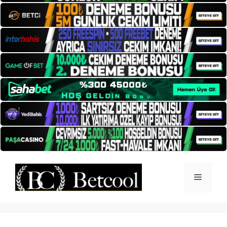
İçeriğe
atla
Menü