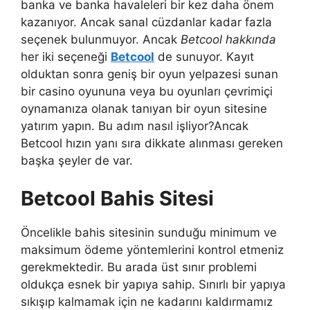
banka ve banka havaleleri bir kez daha önem
kazanıyor. Ancak sanal cüzdanlar kadar fazla
seçenek bulunmuyor. Ancak
Betcool hakkında
her iki seçeneği
Betcool
de sunuyor. Kayıt
olduktan sonra geniş bir oyun yelpazesi sunan
bir casino oyununa veya bu oyunları çevrimiçi
oynamanıza olanak tanıyan bir oyun sitesine
yatırım yapın. Bu adım nasıl işliyor?Ancak
Betcool hızın yanı sıra dikkate alınması gereken
başka şeyler de var.
Betcool Bahis Sitesi
Öncelikle bahis sitesinin sunduğu minimum ve
maksimum ödeme yöntemlerini kontrol etmeniz
gerekmektedir. Bu arada üst sınır problemi
oldukça esnek bir yapıya sahip. Sınırlı bir yapıya
sıkışıp kalmamak için ne kadarını kaldırmamız