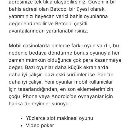
adresinize tek tıkla ulaşabilirsiniz. Güvenilir bir
bahis adresi olan Betcool bir üyesi olarak,
yatırımınızı heyecan verici bahis oyunlarına
değerlendirebilir ve Betcool çeşitli
avantajlarından yararlanabilirsiniz.
Mobil casinolarda binlerce farklı oyun vardır, bu
nedenle bedava döndürme bonus oyunuyla her
zaman mümkün olduğunca çok para kazanmaya
değer. Bazı oyunlar daha küçük ekranlarda
daha iyi çalışır, bazı eski sürümler ise iPad’de
daha iyi çalışır. Yeni oyunlar mobil kullanıcılar
için tasarlandığından, en son eklemelerimizin
çoğu iPhone veya Android’de oynayanlar için
harika deneyimler sunuyor.
Yüzlerce slot makinesi oyunu
Video poker