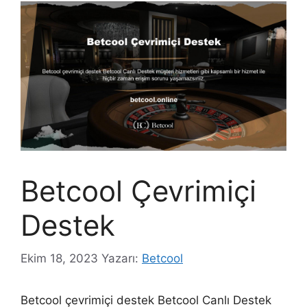
Betcool Çevrimiçi
Destek
Ekim 18, 2023
Yazarı:
Betcool
Betcool çevrimiçi destek Betcool Canlı Destek