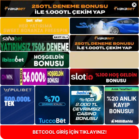
×
BETCOOL GİRİŞ İÇİN TIKLAYINIZ!