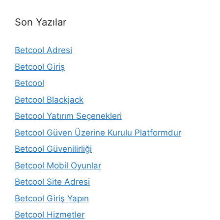
Son Yazılar
Betcool Adresi
Betcool Giriş
Betcool
Betcool Blackjack
Betcool Yatırım Seçenekleri
Betcool Güven Üzerine Kurulu Platformdur
Betcool Güvenilirliği
Betcool Mobil Oyunlar
Betcool Site Adresi
Betcool Giriş Yapın
Betcool Hizmetler