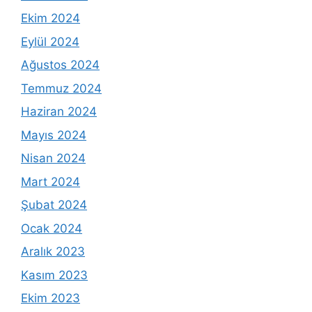
Ekim 2024
Eylül 2024
Ağustos 2024
Temmuz 2024
Haziran 2024
Mayıs 2024
Nisan 2024
Mart 2024
Şubat 2024
Ocak 2024
Aralık 2023
Kasım 2023
Ekim 2023