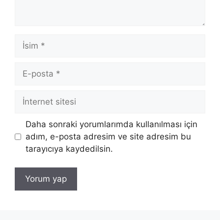
İsim
E-
posta
İnternet
sitesi
Daha sonraki yorumlarımda kullanılması için
adım, e-posta adresim ve site adresim bu
tarayıcıya kaydedilsin.