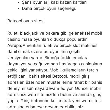
Şans oyunları, kazı kazan kartları
Daha birçok oyun seçeneği.
Betcool oyun sitesi
Rulet, blackjack ve bakara gibi geleneksel mobil
casino masa oyunları oldukça popülerdir.
Avrupa/Amerikan ruleti ve birçok slot makinesi
dahil olmak üzere bu oyunların çeşitli
versiyonları vardır. Birçoğu farklı temalara
dayanıyor ve çoğu zaman Las Vegas casinoların
çekiciliğini yansıtıyor. Mobil kullanıcıların tercih
ettiği canlı bahis sitesi Betcool, mobil giriş
adresleri üzerinden müşterilerine rahat bir bahis
deneyimi sunmaya devam ediyor. Güncel mobil
adresinizi web sitemizden bulun ve anında giriş
yapın. Giriş butonunu kullanarak yeni web sitesi
adresine erişmeye devam edebilirsiniz.