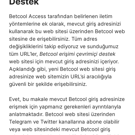
Destek
Betcool Access tarafından belirlenen iletim
yöntemlerine ek olarak, mevcut giriş adresinizi
kullanarak bu web sitesi üzerinden Betcool web
sitesine de erişebilirsiniz. Tüm adres
değişikliklerini takip ediyoruz ve sunduğumuz
tüm URL’ler,
Betcool erişimi çevrimiçi destek
web sitesi için mevcut giriş adresinizi içeriyor.
Açıklandığı gibi, yeni Betcool web sitesi giriş
adresinize web sitemizin URL’si aracılığıyla
güvenli bir şekilde erişebilirsiniz.
Evet, bu makale mevcut Betcool giriş adresinize
erişmek için yapmanız gerekenleri ayrıntılarıyla
anlatmaktadır. Betcool web sitesi üzerinden
Telegram ve Twitter kanallarına abone olabilir
veya web sitesindeki mevcut Betcool giriş