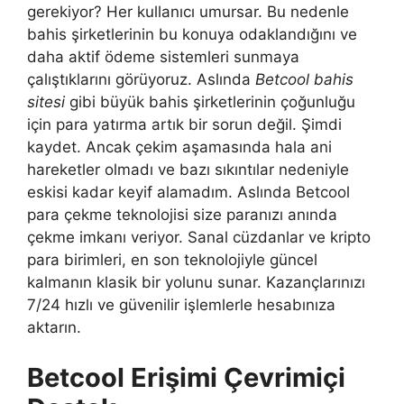
gerekiyor? Her kullanıcı umursar. Bu nedenle
bahis şirketlerinin bu konuya odaklandığını ve
daha aktif ödeme sistemleri sunmaya
çalıştıklarını görüyoruz. Aslında
Betcool bahis
sitesi
gibi büyük bahis şirketlerinin çoğunluğu
için para yatırma artık bir sorun değil. Şimdi
kaydet. Ancak çekim aşamasında hala ani
hareketler olmadı ve bazı sıkıntılar nedeniyle
eskisi kadar keyif alamadım. Aslında Betcool
para çekme teknolojisi size paranızı anında
çekme imkanı veriyor. Sanal cüzdanlar ve kripto
para birimleri, en son teknolojiyle güncel
kalmanın klasik bir yolunu sunar. Kazançlarınızı
7/24 hızlı ve güvenilir işlemlerle hesabınıza
aktarın.
Betcool Erişimi Çevrimiçi