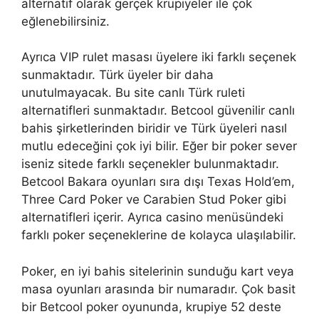
alternatif olarak gerçek krupiyeler ile çok
eğlenebilirsiniz.
Ayrıca VIP rulet masası üyelere iki farklı seçenek
sunmaktadır. Türk üyeler bir daha
unutulmayacak. Bu site canlı Türk ruleti
alternatifleri sunmaktadır. Betcool güvenilir canlı
bahis şirketlerinden biridir ve Türk üyeleri nasıl
mutlu edeceğini çok iyi bilir. Eğer bir poker sever
iseniz sitede farklı seçenekler bulunmaktadır.
Betcool Bakara oyunları sıra dışı Texas Hold’em,
Three Card Poker ve Carabien Stud Poker gibi
alternatifleri içerir. Ayrıca casino menüsündeki
farklı poker seçeneklerine de kolayca ulaşılabilir.
Poker, en iyi bahis sitelerinin sunduğu kart veya
masa oyunları arasında bir numaradır. Çok basit
bir Betcool poker oyununda, krupiye 52 deste