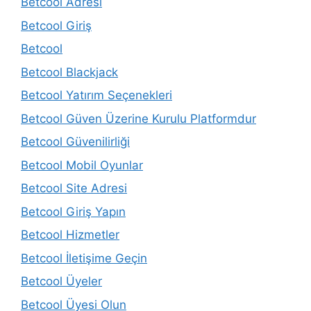
Betcool Adresi
Betcool Giriş
Betcool
Betcool Blackjack
Betcool Yatırım Seçenekleri
Betcool Güven Üzerine Kurulu Platformdur
Betcool Güvenilirliği
Betcool Mobil Oyunlar
Betcool Site Adresi
Betcool Giriş Yapın
Betcool Hizmetler
Betcool İletişime Geçin
Betcool Üyeler
Betcool Üyesi Olun