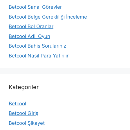
Betcool Sanal Görevler
Betcool Belge Gerekliliği İnceleme
Betcool Bol Oranlar
Betcool Adil Oyun
Betcool Bahis Sorularınız
Betcool Nasıl Para Yatırılır
Kategoriler
Betcool
Betcool Giriş
Betcool Şikayet