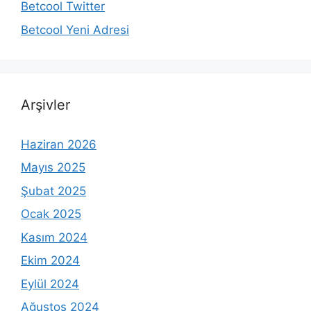
Betcool Twitter
Betcool Yeni Adresi
Arşivler
Haziran 2026
Mayıs 2025
Şubat 2025
Ocak 2025
Kasım 2024
Ekim 2024
Eylül 2024
Ağustos 2024