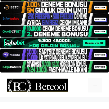
İçeriğe
atla
Menü