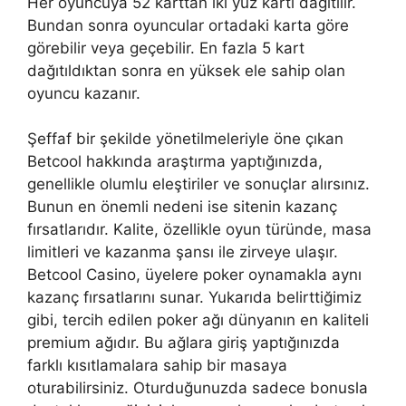
Her oyuncuya 52 karttan iki yüz kartı dağıtılır.
Bundan sonra oyuncular ortadaki karta göre
görebilir veya geçebilir. En fazla 5 kart
dağıtıldıktan sonra en yüksek ele sahip olan
oyuncu kazanır.
Şeffaf bir şekilde yönetilmeleriyle öne çıkan
Betcool hakkında araştırma yaptığınızda,
genellikle olumlu eleştiriler ve sonuçlar alırsınız.
Bunun en önemli nedeni ise sitenin kazanç
fırsatlarıdır. Kalite, özellikle oyun türünde, masa
limitleri ve kazanma şansı ile zirveye ulaşır.
Betcool Casino, üyelere poker oynamakla aynı
kazanç fırsatlarını sunar. Yukarıda belirttiğimiz
gibi, tercih edilen poker ağı dünyanın en kaliteli
premium ağıdır. Bu ağlara giriş yaptığınızda
farklı kısıtlamalara sahip bir masaya
oturabilirsiniz. Oturduğunuzda sadece bonusla