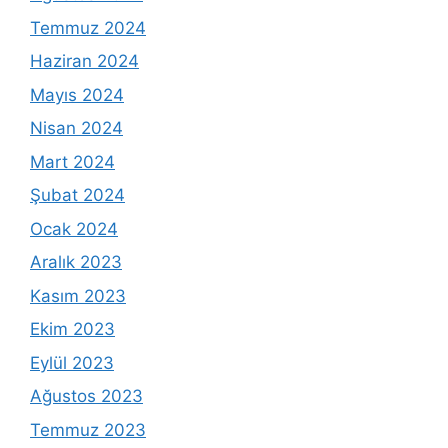
Temmuz 2024
Haziran 2024
Mayıs 2024
Nisan 2024
Mart 2024
Şubat 2024
Ocak 2024
Aralık 2023
Kasım 2023
Ekim 2023
Eylül 2023
Ağustos 2023
Temmuz 2023