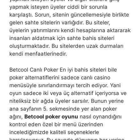
yapmak isteyen üyeler ciddi bir sorunla
karşılaştı. Sorun, sitenin güncellemesiyle birlikte
gelen sahte sitelerin varlığıdır. Bu siteler,
üyelerin yatırımlarını kendi hesaplarına aktararak
insanları aldatmak için sahte bahis siteleri
oluşturmaktadır. Bu sitelerden uzak durmaları
kendi menfaatlerinedir.
Betcool Canlı Poker En iyi bahis siteleri bile
poker alternatiflerini sadece canlı casino
menüsüyle sınırlandırmayı tercih ediyor. Yani
oyun sadece iki veya üç alternatif içeriyorsa ve
niteliksiz bir ağda üyeler sarsılır. Bunun yerine
ana sayfanın 5. sekmesinde yer alan poker
ağını,
Betcool poker oyunu
nasıl oynandığını
kontrol eden özel bir menü üzerinden
incelediğimizde kaliteli seçeneklerle
karşılaşıyoruz. Bu sayede dünyanın her yerine