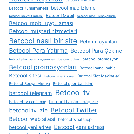
betcool kullanıcıları
betcool maç izleme
Betcool kumarhanesi
Betcool Mobil
betcool mevcut adresi
betcool mobil kısayollarla
Betcool mobil uygulaması
Betcool müşteri hizmetleri
Betcool nasıl bir site
Betcool oyunları
Betcool Para Yatırma
Betcool Para Çekme
betcool promosyon
betcool plus bahis seçenekleri
betcool poker
Betcool promosyonları
Betcool sanal bahis
Betcool sitesi
Betcool Slot Makineleri
betcool sitesi poker
Betcool Sosyal Medya
Betcool spor bahisleri
Betcool tv
betcool telegram
betcool tv canli maç izle
betcool tv canli maç
Betcool Twitter
betcool tv izle
Betcool web sitesi
betcool whatsapp
Betcool yeni adresi
betcool yeni adres