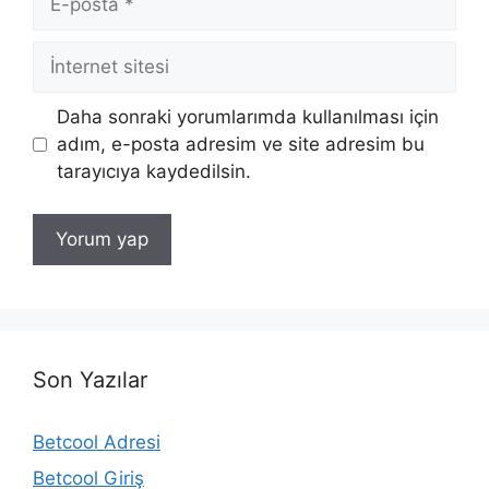
posta
İnternet
sitesi
Daha sonraki yorumlarımda kullanılması için
adım, e-posta adresim ve site adresim bu
tarayıcıya kaydedilsin.
Son Yazılar
Betcool Adresi
Betcool Giriş