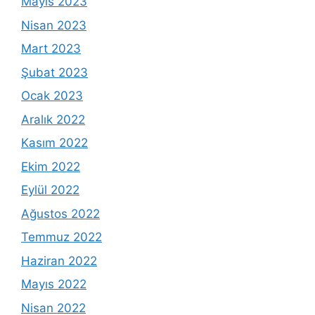
Mayıs 2023
Nisan 2023
Mart 2023
Şubat 2023
Ocak 2023
Aralık 2022
Kasım 2022
Ekim 2022
Eylül 2022
Ağustos 2022
Temmuz 2022
Haziran 2022
Mayıs 2022
Nisan 2022