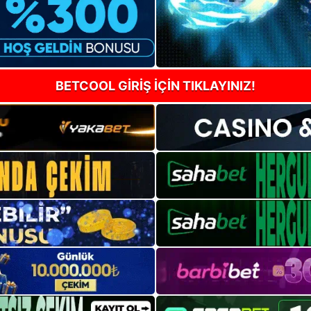
BETCOOL GİRİŞ İÇİN TIKLAYINIZ!