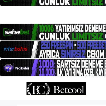
İçeriğe
atla