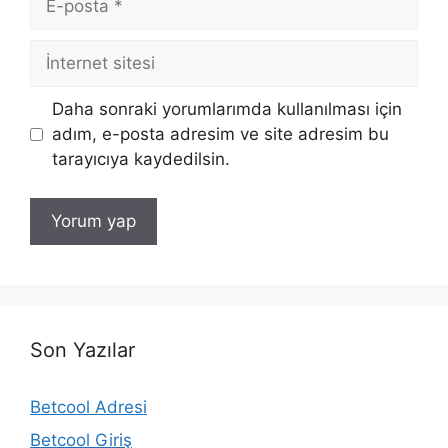
posta
İnternet
sitesi
Daha sonraki yorumlarımda kullanılması için
adım, e-posta adresim ve site adresim bu
tarayıcıya kaydedilsin.
Son Yazılar
Betcool Adresi
Betcool Giriş