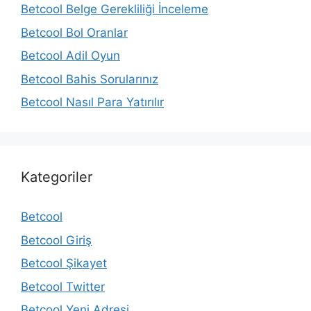
Betcool Belge Gerekliliği İnceleme
Betcool Bol Oranlar
Betcool Adil Oyun
Betcool Bahis Sorularınız
Betcool Nasıl Para Yatırılır
Kategoriler
Betcool
Betcool Giriş
Betcool Şikayet
Betcool Twitter
Betcool Yeni Adresi