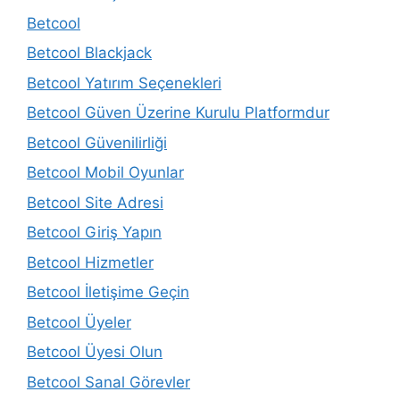
Betcool
Betcool Blackjack
Betcool Yatırım Seçenekleri
Betcool Güven Üzerine Kurulu Platformdur
Betcool Güvenilirliği
Betcool Mobil Oyunlar
Betcool Site Adresi
Betcool Giriş Yapın
Betcool Hizmetler
Betcool İletişime Geçin
Betcool Üyeler
Betcool Üyesi Olun
Betcool Sanal Görevler