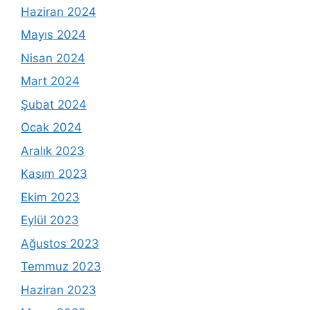
Haziran 2024
Mayıs 2024
Nisan 2024
Mart 2024
Şubat 2024
Ocak 2024
Aralık 2023
Kasım 2023
Ekim 2023
Eylül 2023
Ağustos 2023
Temmuz 2023
Haziran 2023