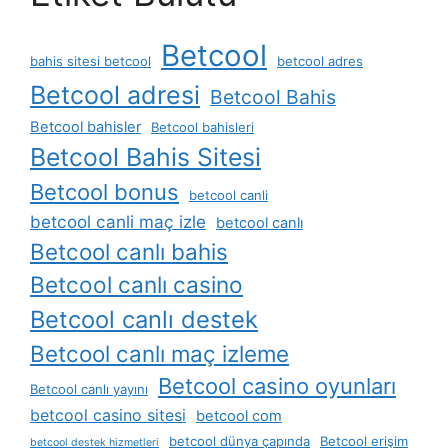
Betcool
bahis sitesi betcool
betcool adres
Betcool adresi
Betcool Bahis
Betcool bahisler
Betcool bahisleri
Betcool Bahis Sitesi
Betcool bonus
betcool canli
betcool canli maç izle
betcool canlı
Betcool canlı bahis
Betcool canlı casino
Betcool canlı destek
Betcool canlı maç izleme
Betcool casino oyunları
Betcool canlı yayını
betcool casino sitesi
betcool com
betcool dünya çapında
Betcool erişim
betcool destek hizmetleri