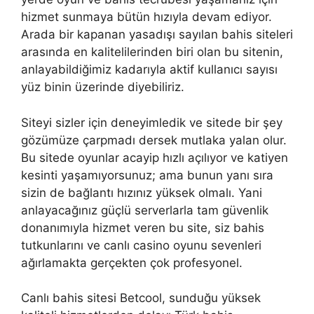
hizmet sunmaya bütün hızıyla devam ediyor.
Arada bir kapanan yasadışı sayılan bahis siteleri
arasında en kalitelilerinden biri olan bu sitenin,
anlayabildiğimiz kadarıyla aktif kullanıcı sayısı
yüz binin üzerinde diyebiliriz.
Siteyi sizler için deneyimledik ve sitede bir şey
gözümüze çarpmadı dersek mutlaka yalan olur.
Bu sitede oyunlar acayip hızlı açılıyor ve katiyen
kesinti yaşamıyorsunuz; ama bunun yanı sıra
sizin de bağlantı hızınız yüksek olmalı. Yani
anlayacağınız güçlü serverlarla tam güvenlik
donanımıyla hizmet veren bu site, siz bahis
tutkunlarını ve canlı casino oyunu sevenleri
ağırlamakta gerçekten çok profesyonel.
Canlı bahis sitesi Betcool, sunduğu yüksek