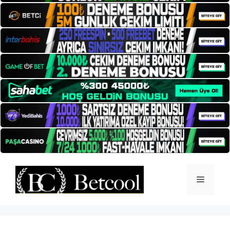
İçeriğe
atla
Menü