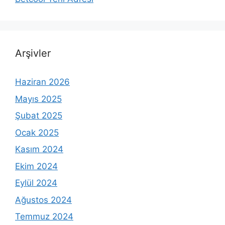
Arşivler
Haziran 2026
Mayıs 2025
Şubat 2025
Ocak 2025
Kasım 2024
Ekim 2024
Eylül 2024
Ağustos 2024
Temmuz 2024