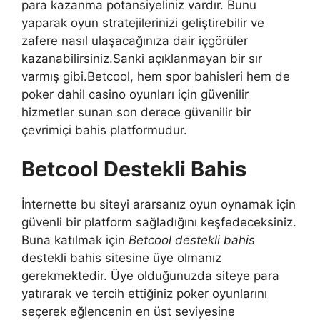
para kazanma potansiyeliniz vardır. Bunu
yaparak oyun stratejilerinizi geliştirebilir ve
zafere nasıl ulaşacağınıza dair içgörüler
kazanabilirsiniz.Sanki açıklanmayan bir sır
varmış gibi.Betcool, hem spor bahisleri hem de
poker dahil casino oyunları için güvenilir
hizmetler sunan son derece güvenilir bir
çevrimiçi bahis platformudur.
Betcool Destekli Bahis
İnternette bu siteyi ararsanız oyun oynamak için
güvenli bir platform sağladığını keşfedeceksiniz.
Buna katılmak için
Betcool destekli bahis
destekli bahis sitesine üye olmanız
gerekmektedir. Üye olduğunuzda siteye para
yatırarak ve tercih ettiğiniz poker oyunlarını
seçerek eğlencenin en üst seviyesine