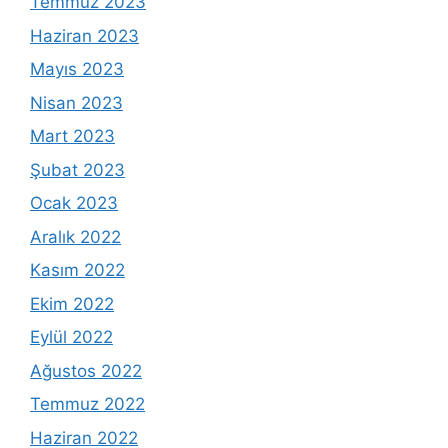
Temmuz 2023
Haziran 2023
Mayıs 2023
Nisan 2023
Mart 2023
Şubat 2023
Ocak 2023
Aralık 2022
Kasım 2022
Ekim 2022
Eylül 2022
Ağustos 2022
Temmuz 2022
Haziran 2022