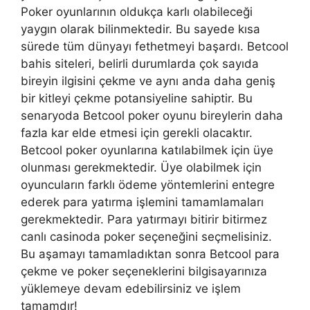
Poker oyunlarının oldukça karlı olabileceği
yaygın olarak bilinmektedir. Bu sayede kısa
sürede tüm dünyayı fethetmeyi başardı. Betcool
bahis siteleri, belirli durumlarda çok sayıda
bireyin ilgisini çekme ve aynı anda daha geniş
bir kitleyi çekme potansiyeline sahiptir. Bu
senaryoda Betcool poker oyunu bireylerin daha
fazla kar elde etmesi için gerekli olacaktır.
Betcool poker oyunlarına katılabilmek için üye
olunması gerekmektedir. Üye olabilmek için
oyuncuların farklı ödeme yöntemlerini entegre
ederek para yatırma işlemini tamamlamaları
gerekmektedir. Para yatırmayı bitirir bitirmez
canlı casinoda poker seçeneğini seçmelisiniz.
Bu aşamayı tamamladıktan sonra Betcool para
çekme ve poker seçeneklerini bilgisayarınıza
yüklemeye devam edebilirsiniz ve işlem
tamamdır!