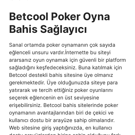
Betcool Poker Oyna
Bahis Sağlayıcı
Sanal ortamda poker oynamanın çok sayıda
eğlenceli unsuru vardır.İnternette bu siteyi
ararsanız oyun oynamak için güvenli bir platform
sağladığını keşfedeceksiniz. Buna katılmak için
Betcool destekli bahis sitesine üye olmanız
gerekmektedir. Üye olduğunuzda siteye para
yatırarak ve tercih ettiğiniz poker oyunlarını
seçerek eğlencenin en üst seviyesine
erişebilirsiniz. Betcool bahis sitelerinde poker
oynamanın avantajlarından biri de çekici ve
kullanıcı dostu bir arayüze sahip olmalarıdır.
Web sitesine giriş yaptığınızda, en kullanıcı