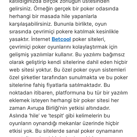
katıldığınızda birçok zorluğun üstesinden
gelirsiniz. Örneğin gerçek bir poker odasında
herhangi bir masada hile yapanlarla
karşılaşabilirsiniz. Bununla birlikte, oyun
sırasında çevrimiçi pokere katılmak kesinlikle
yasaktır. İnternet
Betcool
poker siteleri,
çevrimiçi poker oyunlarını kolaylaştırmak için
gelişmiş yazılımlar kullanır. Bu yazılımı bağımsız
olarak geliştirip kendi sitelerine dahil eden hiçbir
web sitesi yoktur. Bu özel poker oyun sistemleri
özel şirketler tarafından sunulmakta ve bu poker
sitelerine fahiş fiyatlarla satılmaktadır. Bu
noktadan itibaren, platformuna bu tür bir yazılım
eklemek isteyen herhangi bir poker sitesi her
zaman Avrupa Birliği’nin yetkisi altındadır.
Aslında ‘hile’ ve ‘tespit’ gibi kelimelerin bu
oyunların oynandığı mekanlar üzerinde hiçbir
etkisi yok. Bu sitelerde sanal poker oynamanın