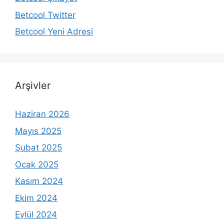
Betcool Twitter
Betcool Yeni Adresi
Arşivler
Haziran 2026
Mayıs 2025
Şubat 2025
Ocak 2025
Kasım 2024
Ekim 2024
Eylül 2024