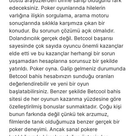
dostu arayüzlerden birine sahip olduğunu fark
edeceksiniz. Poker oyunlarında hilelerin
varlığına ilişkin sorgulama, arama motoru
sonuçlarında sıklıkla karşımıza çıkan bir
konudur. Bu sorunun çözümü açık olmalıdır.
Dolandırıcılık gerçek değil. Betcool başarısı
sayesinde çok sayıda oyuncu önemli kazançlar
elde etti ve bu kazançlar herhangi bir sorun
yaşamadan hesaplarına sorunsuz bir şekilde
yatırıldı. Poker oyna. Galip gelmeniz durumunda
Betcool bahis hesabınızın sunduğu oranları
değerlendirebilir ve yeni bir oyun
başlatabilirsiniz. Benzer şekilde Betcool bahis
sitesi de her oyunun kazanma yüzdesine göre
özelleştirilmiş bonuslar sunmaktadır. Çoğu kişi
bunun farkında değil çünkü tek arzumuz,
filmlerde tanık olduğumuza benzer gerçek bir
poker deneyimi. Ancak sanal pokere