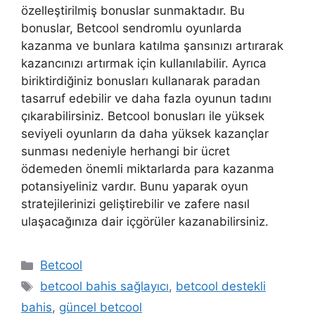
özelleştirilmiş bonuslar sunmaktadır. Bu
bonuslar, Betcool sendromlu oyunlarda
kazanma ve bunlara katılma şansınızı artırarak
kazancınızı artırmak için kullanılabilir. Ayrıca
biriktirdiğiniz bonusları kullanarak paradan
tasarruf edebilir ve daha fazla oyunun tadını
çıkarabilirsiniz. Betcool bonusları ile yüksek
seviyeli oyunların da daha yüksek kazançlar
sunması nedeniyle herhangi bir ücret
ödemeden önemli miktarlarda para kazanma
potansiyeliniz vardır. Bunu yaparak oyun
stratejilerinizi geliştirebilir ve zafere nasıl
ulaşacağınıza dair içgörüler kazanabilirsiniz.
Kategoriler
Betcool
Etiketler
betcool bahis sağlayıcı
,
betcool destekli
bahis
,
güncel betcool