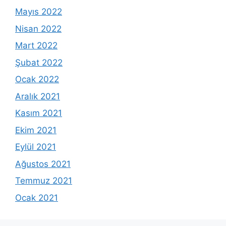
Mayıs 2022
Nisan 2022
Mart 2022
Şubat 2022
Ocak 2022
Aralık 2021
Kasım 2021
Ekim 2021
Eylül 2021
Ağustos 2021
Temmuz 2021
Ocak 2021