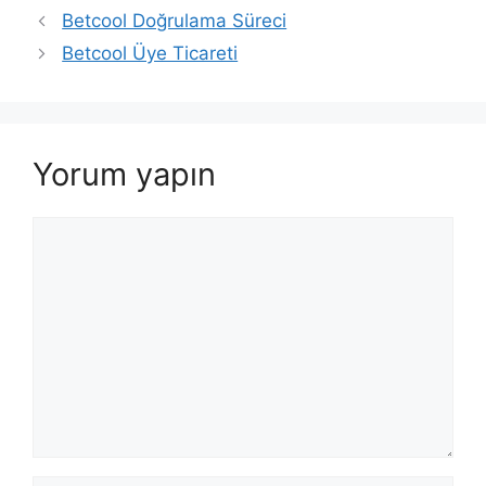
Betcool Doğrulama Süreci
Betcool Üye Ticareti
Yorum yapın
Yorum