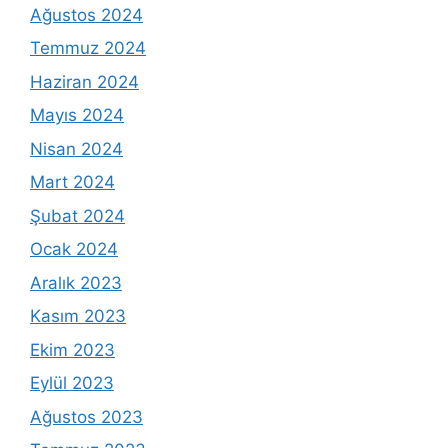
Ağustos 2024
Temmuz 2024
Haziran 2024
Mayıs 2024
Nisan 2024
Mart 2024
Şubat 2024
Ocak 2024
Aralık 2023
Kasım 2023
Ekim 2023
Eylül 2023
Ağustos 2023