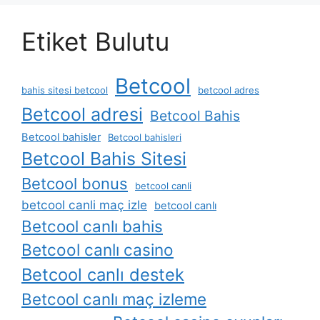
Etiket Bulutu
Betcool
bahis sitesi betcool
betcool adres
Betcool adresi
Betcool Bahis
Betcool bahisler
Betcool bahisleri
Betcool Bahis Sitesi
Betcool bonus
betcool canli
betcool canli maç izle
betcool canlı
Betcool canlı bahis
Betcool canlı casino
Betcool canlı destek
Betcool canlı maç izleme