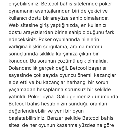
erişebilirsiniz. Betcool bahis sitelerinde poker
oynamanın avantajlarından biri de çekici ve
kullanıcı dostu bir arayüze sahip olmalarıdır.
Web sitesine giriş yaptığınızda, en kullanıcı
dostu arayüzlerden birine sahip olduğunu fark
edeceksiniz. Poker oyunlarında hilelerin
varlığına ilişkin sorgulama, arama motoru
sonuçlarında sıklıkla karşımıza çıkan bir
konudur. Bu sorunun çözümü açık olmalıdır.
Dolandırıcılık gerçek değil. Betcool başarısı
sayesinde çok sayıda oyuncu önemli kazançlar
elde etti ve bu kazançlar herhangi bir sorun
yaşamadan hesaplarına sorunsuz bir şekilde
yatırıldı. Poker oyna. Galip gelmeniz durumunda
Betcool bahis hesabınızın sunduğu oranları
değerlendirebilir ve yeni bir oyun
başlatabilirsiniz. Benzer şekilde Betcool bahis
sitesi de her oyunun kazanma yüzdesine göre