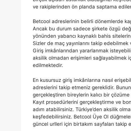
ve rakiplerinden ön planda saptama edilen
Betcool adreslerinin belirli dönemlerde kapa
Ancak bu durum sadece şirkete özgü değil,
yönünden yabancı kaynaklı bahis sitelerini
Sizler de maç yayınlarını takip edebilmek 
Giriş imkânlarından yararlanmak isteyebili
aksilik olmadan erişimleri sağlayabilmek i
edilmektedir.
En kusursuz giriş imkânlarına nasıl erişeb
adreslerini takip etmeniz gereklidir. Bunun 
gerçekleştiren bireylerin kalıcı bir çözüm
Kayıt prosedürlerini gerçekleştirme ve bonu
adım atabilirsiniz. Türkiye’den aksilik olm
keşfedebilirsiniz. Betcool Üye Ol düğmele
güncel urlleri için birtakım sayfaları takip 