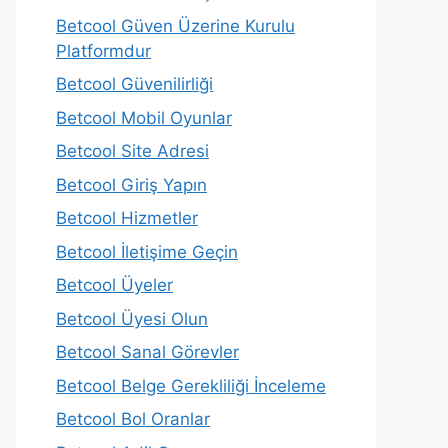
Betcool Güven Üzerine Kurulu
Platformdur
Betcool Güvenilirliği
Betcool Mobil Oyunlar
Betcool Site Adresi
Betcool Giriş Yapın
Betcool Hizmetler
Betcool İletişime Geçin
Betcool Üyeler
Betcool Üyesi Olun
Betcool Sanal Görevler
Betcool Belge Gerekliliği İnceleme
Betcool Bol Oranlar